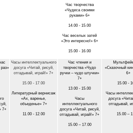
Час творчества
«Чудеса своими
руками» 6+
14.00 - 15.00
Час веселых затей
«Это интересно!» 6+
15.00 - 16.00
час
Часы интеллектуального
Час чтения и
Мультфейе
 раз»
досуга «Читай, рисуй,
творчества «Чудо
«Сказочный ки
отгадывай, играй!» 7+
ручки – чудо штучки»
6+
7+
15.00 - 17.00
15.00 - 1
13.00 - 15.00
Литературный вернисаж
Часы интеллек
го
«Ах, варенье,
Часы
досуга «Чита
суй,
объеденье» 7+
интеллектуального
отгадывай, и
» 7+
досуга «Читай, рисуй,
11.00 - 12.00
15.00 – 1
отгадывай, играй!» 7+
15.00 – 17.00