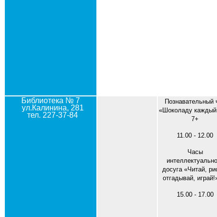
Библиотека № 7
Познавательный 
ул.Калинина, 281
«Шоколаду каждый
тел. 227-37-84
7+
11.00 - 12.00
Часы
интеллектуально
досуга «Читай, ри
отгадывай, играй!
15.00 - 17.00