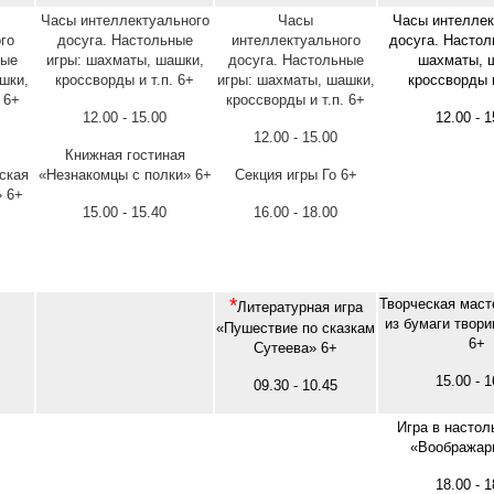
Часы интеллектуального
Часы
Часы интеллек
го
досуга. Настольные
интеллектуального
досуга. Настол
ные
игры: шахматы, шашки,
досуга. Настольные
шахматы, 
шки,
кроссворды и т.п. 6+
игры: шахматы, шашки,
кроссворды и
 6+
кроссворды и т.п. 6+
12.00 - 15.00
12.00 - 1
12.00 - 15.00
Книжная гостиная
ская
«Незнакомцы с полки» 6+
Секция игры Го 6+
 6+
15.00 - 15.40
16.00 - 18.00
*
Творческая маст
Литературная игра
из бумаги твори
«Пушествие по сказкам
6+
Сутеева» 6+
15.00 - 1
09.30 - 10.45
Игра в настол
«Воображар
18.00 - 1