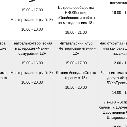
18+
поколени
Встреча сообщества
15.00 - 17.00
PROЖенщин
18.00 - 1
«Особенности работы
Мастер-класс игры Го 8+
по методологии» 18+
16.00 - 18.00
19.00 - 21.00
гра
Театрально-творческая
Читательский клуб
Час открытий «
ашке»
мастерская «Чайки-
«Четверговые чтения»
или как рань
самурайки» 12+
12+
письма»
15.00 - 16.00
15.00 - 17.00
12.00 - 1
амме
Мастер-класс игры Го 8+
Лекция-беседа «Сказка
Часы интеллек
еры»
терапия» 18+
досуга «Иг
18.00 - 20.30
БУКоПракти
18.30 - 20.00
14.00 - 1
Лекция «Всп
былом: к 132-л
Царственной 
Владивосто