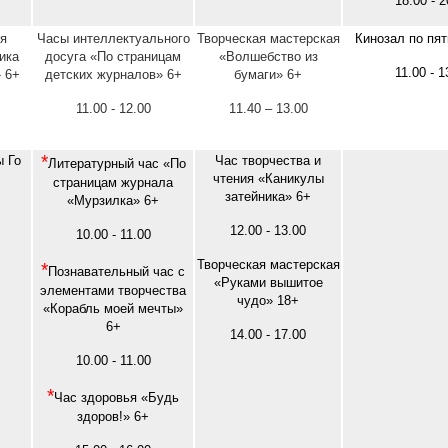
18.00 - 2
я
Часы интеллектуального
Творческая мастерская
Кинозал по пя
ика
досуга «По страницам
«Волшебство из
11.00 - 1
 6+
детских журналов» 6+
бумаги» 6+
11.00 - 12.00
11.40 – 13.00
*
ы Го
Час творчества и
Литературный час «По
чтения «Каникулы
страницам журнала
затейника» 6+
«Мурзилка» 6+
12.00 - 13.00
10.00 - 11.00
Творческая мастерская
*
Познавательный час с
«Руками вышитое
элементами творчества
чудо» 18+
«Корабль моей мечты»
6+
14.00 - 17.00
10.00 - 11.00
*
Час здоровья «Будь
здоров!» 6+