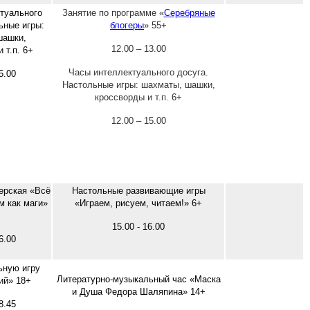
туального
Занятие по программе «
Серебряные
ьные игры:
блогеры
» 55+
шашки,
12.00 – 13.00
 т.п. 6+
Часы интеллектуального досуга.
5.00
Настольные игры: шахматы, шашки,
кроссворды и т.п. 6+
12.00 – 15.00
ерская «Всё
Настольные развивающие игры
м как маги»
«Играем, рисуем, читаем!» 6+
15.00 - 16.00
6.00
ьную игру
Литературно-музыкальный час «Маска
ий» 18+
и Душа Федора Шаляпина» 14+
8.45