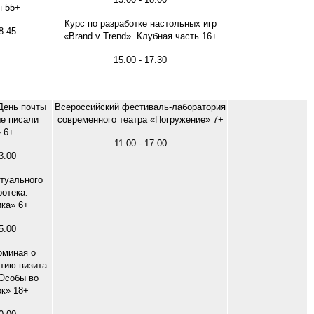
я 55+
Курс по разработке настольных игр
8.45
«Brand v Trend». Клубная часть 16+
15.00 - 17.30
День почты
Всероссийский фестиваль-лаборатория
ше писали
современного театра «Погружение» 7+
 6+
11.00 - 17.00
3.00
туального
ротека:
ка» 6+
5.00
оминая о
етию визита
Особы во
к» 18+