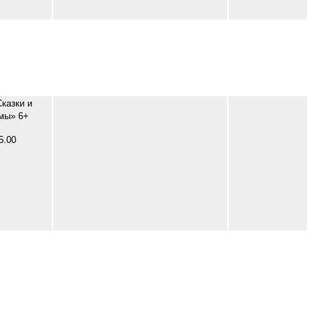
казки и
мы» 6+
5.00