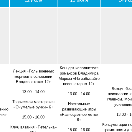
12 июля
13 июля
14 ию
Концерт исполнителя
Лекция «Роль военных
романсов Владимира
моряков в основании
Мороза «Не забывайте
Владивостока» 12+
песен старых 12+
Лекция-бес
13.00 - 14.00
13.00 - 14.00
психологии «
главном. Мои
Творческая мастерская
Настольные
усиления
«Очумелые ручки» 6+
тению
развивающие игры
ечи»
«Разноцветное лето»
13.00 - 1
15.00 - 16.00
6+
Консультации п
Клуб вязания «Петелька»
15.00 - 16.00
грамотности дл