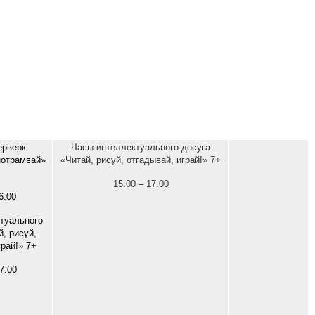
рверк
Часы интеллектуального досуга
нотрамвай»
«Читай, рисуй, отгадывай, играй!» 7+
15.00 – 17.00
6.00
туального
й, рисуй,
грай!» 7+
7.00