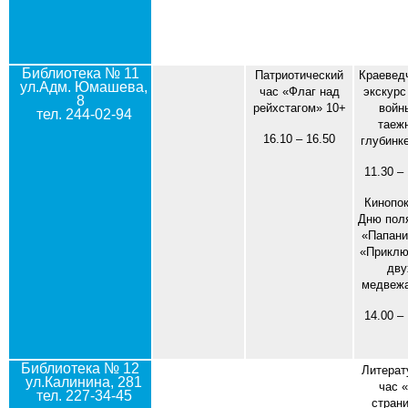
Библиотека № 11
Патриотический
Краевед
ул.Адм. Юмашева,
час «Флаг над
экскурс
8
рейхстагом» 10+
войн
тел. 244-02-94
таеж
16.10 – 16.50
глубинк
11.30 –
Кинопок
Дню пол
«Папани
«Приклю
дву
медвежа
14.00 –
Библиотека № 12
Литерат
ул.Калинина, 281
час 
тел. 227-34-45
стран