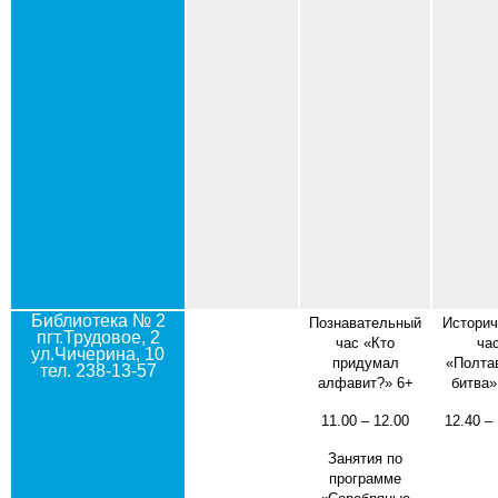
Библиотека № 2
Познавательный
Историч
пгт.Трудовое, 2
час «Кто
ча
ул.Чичерина, 10
придумал
«Полта
тел. 238-13-57
алфавит?» 6+
битва»
11.00 – 12.00
12.40 –
Занятия по
программе