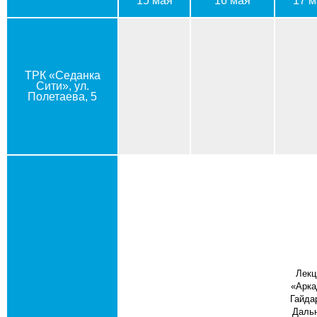
15 мая
16 мая
17 м
ТРК «Седанка
Сити», ул.
Полетаева, 5
Лекц
«Арка
Гайда
Даль