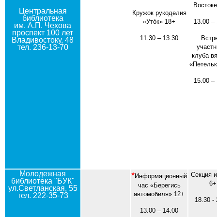
Востоке
Центральная
Кружок рукоделия
библиотека
«Утóк» 18+
13.00 –
им. А.П. Чехова
проспект 100 лет
11.30 – 13.30
Встр
Владивостоку, 48
тел. 236-13-70
участн
клуба в
«Петельк
15.00 –
Молодежная
*
Секция и
Информационный
библиотека "БУК"
6+
час «Берегись
ул.Светланская, 55
автомобиля» 12+
тел. 222-35-73
18.30 -
13.00 – 14.00