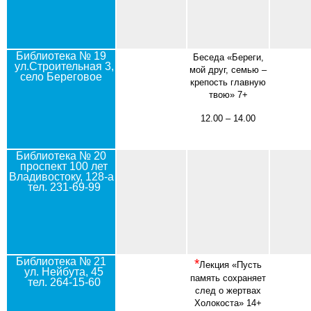
Библиотека № 19
Беседа «Береги,
ул.Строительная 3,
мой друг, семью –
село Береговое
крепость главную
твою» 7+
12.00 – 14.00
Библиотека № 20
проспект 100 лет
Владивостоку, 128-а
тел. 231-69-99
Библиотека № 21
*
Лекция «Пусть
ул. Нейбута, 45
память сохраняет
тел. 264-15-60
след о жертвах
Холокоста» 14+