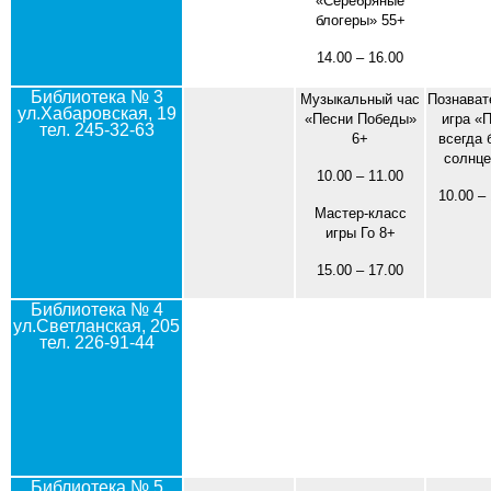
«Серебряные
блогеры» 55+
14.00 – 16.00
Библиотека № 3
Музыкальный час
Познават
ул.Хабаровская, 19
«Песни Победы»
игра «
тел. 245-32-63
6+
всегда 
солнце
10.00 – 11.00
10.00 –
Мастер-класс
игры Го 8+
15.00 – 17.00
Библиотека № 4
ул.Светланская, 205
тел. 226-91-44
Библиотека № 5