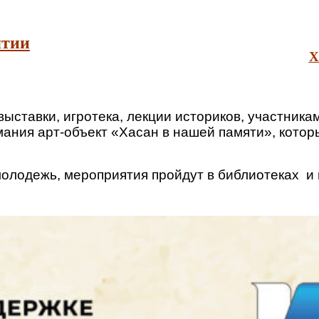
ятии
Х
ыставки, игротека, лекции историков, участник
мания арт-объект «Хасан в нашей памяти», кото
молодежь, мероприятия пройдут в библиотеках и