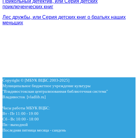
Прикольный детектив, или Серия детских
приключенческих книг
Лес дружбы, или Серия детских книг о братьях наших
меньших
Copyright © [МБУК ВЦБС 2003-2025]
Муниципальное бюджетное учреждение культуры
"Владивостокская централизованная библиотечная система"
Владивосток [vladlib.ru]
Часы работы МБУК ВЦБС:
Вт - Пт 11:00 - 19:00
Сб - Вс 10:00 - 18:00
Пн - выходной
Последняя пятница месяца - сандень