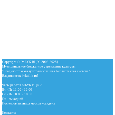
Copyright © [МБУК ВЦБС 2003-2025]
Муниципальное бюджетное учреждение культуры
"Владивостокская централизованная библиотечная система"
Владивосток [vladlib.ru]
Часы работы МБУК ВЦБС:
Вт - Пт 11:00 - 19:00
Сб - Вс 10:00 - 18:00
Пн - выходной
Последняя пятница месяца - сандень
Контакты