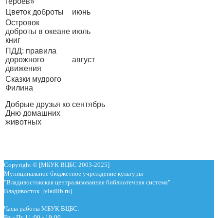
героев»
Цветок доброты
июнь
Островок
доброты в океане
июль
книг
ПДД: правила
дорожного
август
движения
Сказки мудрого
Филина
Добрые друзья ко
сентябрь
Дню домашних
животных
Copyright © [МБУК ВЦБС 2003-2025]
Муниципальное бюджетное учреждение культуры
"Владивостокская централизованная библиотечная система"
Владивосток [vladlib.ru]
Часы работы МБУК ВЦБС:
Вт - Пт 11:00 - 19:00