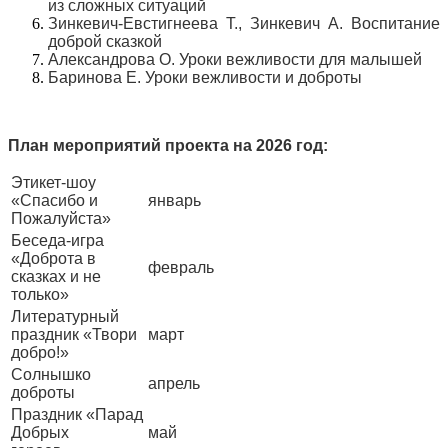
из сложных ситуаций
Зинкевич-Евстигнеева Т., Зинкевич А. Воспитание
доброй сказкой
Александрова О. Уроки вежливости для малышей
Баринова Е. Уроки вежливости и доброты
План мероприятий проекта на 2026 год:
Этикет-шоу
«Спасибо и
январь
Пожалуйста»
Беседа-игра
«Доброта в
февраль
сказках и не
только»
Литературный
праздник «Твори
март
добро!»
Солнышко
апрель
доброты
Праздник «Парад
Добрых
май