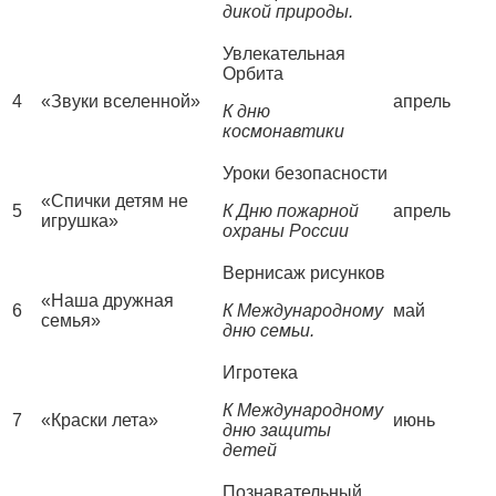
дикой природы.
Увлекательная
Орбита
4
«Звуки вселенной»
апрель
К дню
космонавтики
Уроки безопасности
«Спички детям не
5
К
Дню пожарной
апрель
игрушка»
охраны России
Вернисаж рисунков
«Наша дружная
6
К Международному
май
семья»
дню семьи.
Игротека
К Международному
7
«Краски лета»
июнь
дню защиты
детей
Познавательный