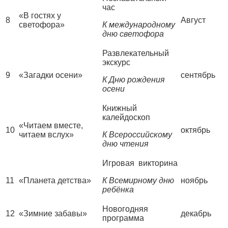
час
«В гостях у
8
Август
светофора»
К международному
дню светофора
Развлекательный
экскурс
9
«Загадки осени»
сентябрь
К Дню рождения
осени
Книжный
калейдоскоп
«Читаем вместе,
10
октябрь
читаем вслух»
К Всероссийскому
дню чтения
Игровая викторина
11
«Планета детства»
К Всемирному дню
ноябрь
ребёнка
Новогодняя
12
«Зимние забавы»
декабрь
программа