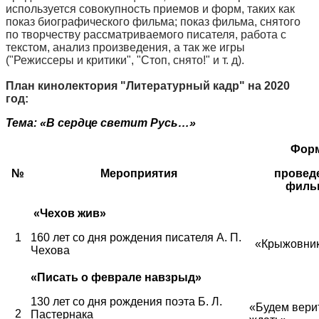
используется совокупность приемов и форм, таких как
показ биографического фильма; показ фильма, снятого
по творчеству рассматриваемого писателя, работа с
текстом, анализ произведения, а так же игры
("Режиссеры и критики", "Стоп, снято!" и т. д).
План кинолектория "Литературный кадр" на 2020
год:
Тема: «В сердце светит Русь…»
Фор
№
Мероприятия
провед
филь
«Чехов жив»
1
160 лет со дня рождения писателя А. П.
«Крыжовни
Чехова
«Писать о феврале навзрыд»
130 лет со дня рождения поэта Б. Л.
«Будем верит
2
Пастернака