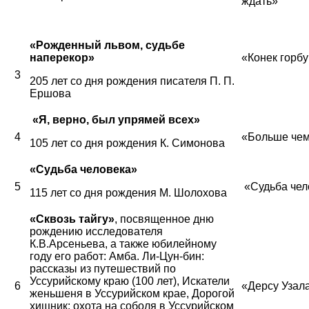
ждать»
«Рожденный львом, судьбе
наперекор»
«Конек горб
3
205 лет со дня рождения писателя П. П.
Ершова
«Я, верно, был упрямей всех»
4
«Больше чем
105 лет со дня рождения К. Симонова
«Судьба человека»
5
«Судьба чел
115 лет со дня рождения М. Шолохова
«Сквозь тайгу»
, посвященное дню
рождению исследователя
К.В.Арсеньева, а также юбилейному
году его работ: Амба. Ли-Цун-бин:
рассказы из путешествий по
Уссурийскому краю (100 лет), Искатели
6
«Дерсу Узал
женьшеня в Уссурийском крае, Дорогой
хищник: охота на соболя в Уссурийском