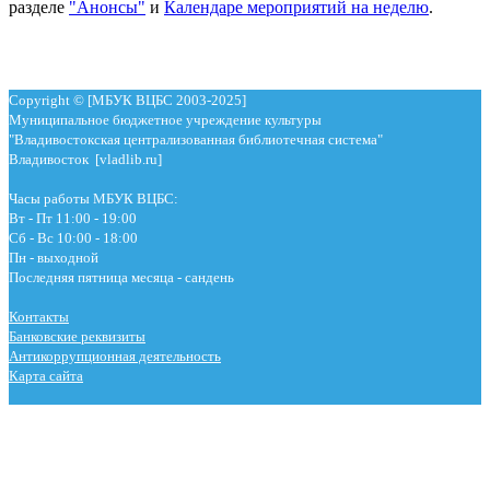
разделе
"Анонсы"
и
Календаре мероприятий на неделю
.
Copyright © [МБУК ВЦБС 2003-2025]
Муниципальное бюджетное учреждение культуры
"Владивостокская централизованная библиотечная система"
Владивосток [vladlib.ru]
Часы работы МБУК ВЦБС:
Вт - Пт 11:00 - 19:00
Сб - Вс 10:00 - 18:00
Пн - выходной
Последняя пятница месяца - сандень
Контакты
Банковские реквизиты
Антикоррупционная деятельность
Карта сайта