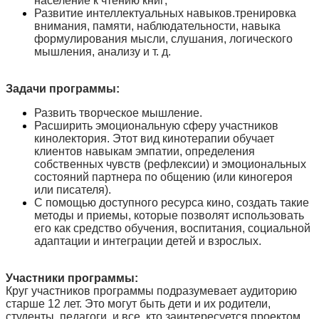
население к чтению книг;
Развитие интеллектуальных навыков.тренировка
внимания, памяти, наблюдательности, навыка
формулирования мысли, слушания, логического
мышления, анализу и т. д.
Задачи программы:
Развить творческое мышление.
Расширить эмоциональную сферу участников
кинолектория. Этот вид кинотерапии обучает
клиентов навыкам эмпатии, определения
собственных чувств (рефлексии) и эмоциональных
состояний партнера по общению (или киногероя
или писателя).
С помощью доступного ресурса кино, создать такие
методы и приемы, которые позволят использовать
его как средство обучения, воспитания, социальной
адаптации и интеграции детей и взрослых.
Участники программы:
Круг участников программы подразумевает аудиторию
старше 12 лет. Это могут быть дети и их родители,
студенты, педагоги, и все, кто заинтересуется проектом.