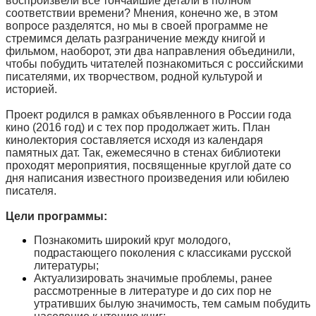
воспроизвели все тончайшие детали в полном
соответствии времени? Мнения, конечно же, в этом
вопросе разделятся, но мы в своей программе не
стремимся делать разграничение между книгой и
фильмом, наоборот, эти два направления объединили,
чтобы побудить читателей познакомиться с российскими
писателями, их творчеством, родной культурой и
историей.
Проект родился в рамках объявленного в России года
кино (2016 год) и с тех пор продолжает жить. План
кинолектория составляется исходя из календаря
памятных дат. Так, ежемесячно в стенах библиотеки
проходят мероприятия, посвященные круглой дате со
дня написания известного произведения или юбилею
писателя.
Цели программы:
Познакомить широкий круг молодого,
подрастающего поколения с классиками русской
литературы;
Актуализировать значимые проблемы, ранее
рассмотренные в литературе и до сих пор не
утративших былую значимость, тем самым побудить