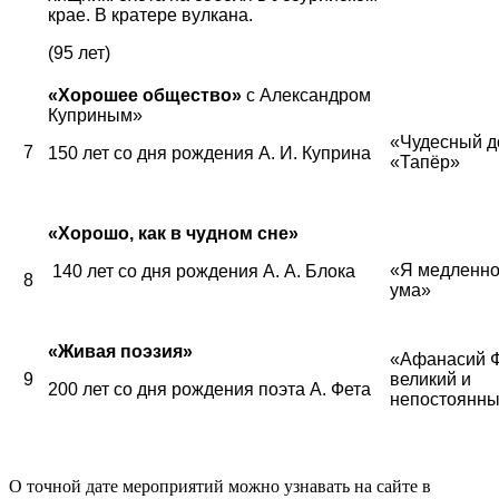
крае. В кратере вулкана.
(95 лет)
«Хорошее общество»
с Александром
Куприным»
«Чудесный д
7
150 лет со дня рождения А. И. Куприна
«Тапёр»
«Хорошо, как в чудном сне»
«Я медленно
140 лет со дня рождения А. А. Блока
8
ума»
«Живая поэзия»
«Афанасий Ф
9
великий и
200 лет со дня рождения поэта А. Фета
непостоянн
О точной дате мероприятий можно узнавать на сайте в