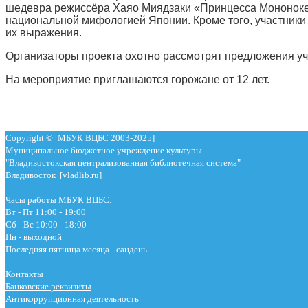
шедевра режиссёра Хаяо Миядзаки «Принцесса Мононоке».
национальной мифологией Японии. Кроме того, участники
их выражения.
Организаторы проекта охотно рассмотрят предложения уча
На мероприятие приглашаются горожане от 12 лет.
Copyright © [МБУК ВЦБС 2003-2025]
Муниципальное бюджетное учреждение культуры
"Владивостокская централизованная библиотечная система"
Владивосток [vladlib.ru]
Часы работы МБУК ВЦБС:
Вт - Пт 11:00 - 19:00
Сб - Вс 10:00 - 18:00
Пн - выходной
Последняя пятница месяца - сандень
Контакты
Банковские реквизиты
Антикоррупционная деятельность