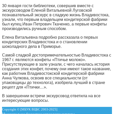
30 января гости библиотеки, совершив вместе с
экскурсоводом Еленой Витальевной Луговской
познавательный экскурс в сладкую жизнь Владивостока,
узнали, что первым владельцем кондитерской фабрики
был купец Иван Петрович Ткаченко, а первые конфеты
производились ручным способом.
Елена Витальевна подробно рассказала о первых
кондитерских Владивостока и о становлении
шоколадного дела в Приморье.
Самой сладкой достопримечательностью Владивостока с
1967 г. являются конфеты «Птичье молоко».
Присутствующие в зале узнали, с чего началась история
создания этих конфет, почему они имеют такое название,
как работник Владивостокской кондитерской фабрики
Анна Чулкова, освоив все специальности (от
упаковщицы до технолога), изобрела лучший в стране
рецепт для «Птички…».
В завершении встречи экскурсовод ответила на все
интересующие вопросы.
Copyright © [МБУК ВЦБС 2003-2025]
Муниципальное бюджетное учреждение культуры