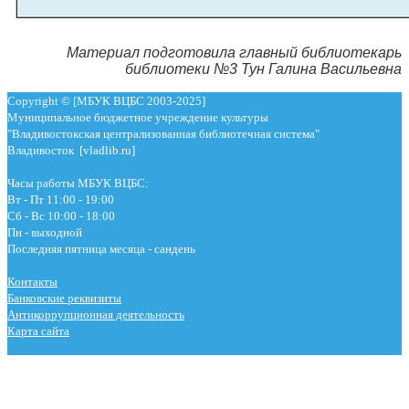
Материал подготовила главный библиотекарь
библиотеки №3 Тун Галина Васильевна
Copyright © [МБУК ВЦБС 2003-2025]
Муниципальное бюджетное учреждение культуры
"Владивостокская централизованная библиотечная система"
Владивосток [vladlib.ru]
Часы работы МБУК ВЦБС:
Вт - Пт 11:00 - 19:00
Сб - Вс 10:00 - 18:00
Пн - выходной
Последняя пятница месяца - сандень
Контакты
Банковские реквизиты
Антикоррупционная деятельность
Карта сайта