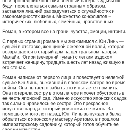
но и прошедших японский военный лагерь. Судьбы их
будут переплетаться самым странным образом,
заставляя лишний раз задуматься о случайностях и
закономерностях жизни. Множество конфликтов –
исторических, любовных, семейных, нравственных.
Роман, в котором все на грани: чувства, эмоции, интриги.
С первых страниц романа мы знакомимся с Юн Линь —
судьей в отставке, женщиной с железной волей, которая
возвращается в старый дом на центральном нагорье
Малайи. Югири (вечерний туман) с легким вздохом
встречает женщину, тридцать шесть лет назад жившую в
его стенах.
Роман написан от первого лица и повествует о нелегкой
судьбе Юн Линь, выжившей в японском лагере во время
войны. Она пытается забыть это и пытается помнить.
Она потеряла сестру в этом лагере и хочет обустроить в
ее честь японский сад. Именно искусство японских садов
так сильно нравилось ее сестре. Это прекрасное
искусство народа, который уничтожил ее жизнь. За
помощью, много лет назад, Юн Линь вынуждена была
обратиться к японскому мастеру Аритомо, в прошлом
императорскому садовнику, который готов обучить ее
своему искусству.