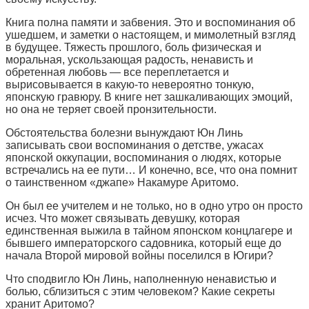
Книга полна памяти и забвения. Это и воспоминания об
ушедшем, и заметки о настоящем, и мимолетный взгляд
в будущее. Тяжесть прошлого, боль физическая и
моральная, ускользающая радость, ненависть и
обретенная любовь — все переплетается и
вырисовывается в какую-то невероятно тонкую,
японскую гравюру. В книге нет зашкаливающих эмоций,
но она не теряет своей пронзительности.
Обстоятельства болезни вынуждают Юн Линь
записывать свои воспоминания о детстве, ужасах
японской оккупации, воспоминания о людях, которые
встречались на ее пути… И конечно, все, что она помнит
о таинственном «джапе» Накамуре Аритомо.
Он был ее учителем и не только, но в одно утро он просто
исчез. Что может связывать девушку, которая
единственная выжила в тайном японском концлагере и
бывшего императорского садовника, который еще до
начала Второй мировой войны поселился в Югири?
Что сподвигло Юн Линь, наполненную ненавистью и
болью, сблизиться с этим человеком? Какие секреты
хранит Аритомо?