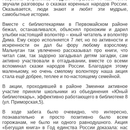
звучали разговоры о сказках коренных народов России.
Оказывается, люди знают и любят эти мудрые,
самобытные истории.
Вместе с библиотекарями в Первомайском районе
бежал, останавливался, объяснял прохожим и дарил
улыбки настоящий волонтёр – юный читатель и волонтёр
Дима. Ему скоро исполняется 7 лет, но по активности и
искренности он дал бы фору любому взрослому.
Мальчуган так увлеченно рассказывал про книги, что
читал сам, так задорно загадывал детям загадки, сам
активно участвовали в отгадывании, вместе со всеми
вспоминал сказки народов России. Благодаря этому
маленькому, но очень смелому волонтеру наша акция
стала ещё добрее, теплее и по-настоящему семейной.
В акции, проходившей в районе Змеинки активное
участие приняли школьники из объединения «Юный
библиотекарь», эффективно работающего в библиотеке 8
(ул. Приморская,5).
В ходе забега было очевидно, что интересно,
познавательно и просто позитивно было всем
горожанам, не было ни одного равнодушного. Акция
«Бегущая книга» в Год единства России доказала: нас