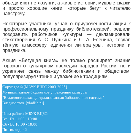
объединяют не лозунги, а живые истории, мудрые сказки
и просто хорошие книги, которые бегут к читателю
навстречу.
Некоторые участники, узнав о приуроченности акции к
профессиональному празднику библиотекарей, решили
поздравить работников культуры — декламировали
стихотворения А. С. Пушкина и С. А. Есенина, создав
тёплую атмосферу единения литературы, истории и
праздника.
Акция «Бегущая книга» не только расширяет знания
горожан о культурном наследии народов России, но и
укрепляет связь между библиотеками и обществом,
популяризируя чтение и уважение к традициям.
Copyright © [МБУК ВЦБС 2003-2025]
Муниципальное бюджетное учреждение культуры
"Владивостокская централизованная библиотечная система"
Владивосток [vladlib.ru]
Часы работы МБУК ВЦБС:
Вт - Пт 11:00 - 19:00
Сб - Вс 10:00 - 18:00
Пн - выходной