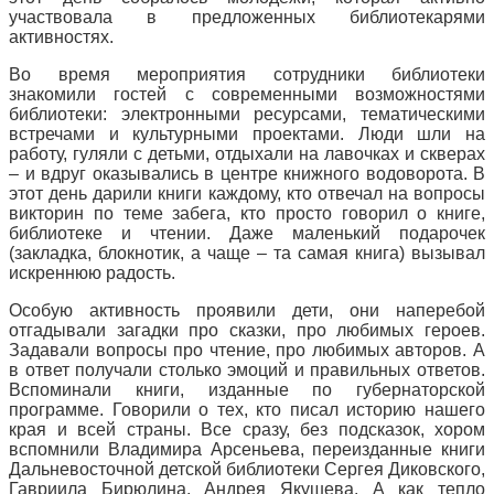
участвовала в предложенных библиотекарями
активностях.
Во время мероприятия сотрудники библиотеки
знакомили гостей с современными возможностями
библиотеки: электронными ресурсами, тематическими
встречами и культурными проектами. Люди шли на
работу, гуляли с детьми, отдыхали на лавочках и скверах
– и вдруг оказывались в центре книжного водоворота. В
этот день дарили книги каждому, кто отвечал на вопросы
викторин по теме забега, кто просто говорил о книге,
библиотеке и чтении. Даже маленький подарочек
(закладка, блокнотик, а чаще – та самая книга) вызывал
искреннюю радость.
Особую активность проявили дети, они наперебой
отгадывали загадки про сказки, про любимых героев.
Задавали вопросы про чтение, про любимых авторов. А
в ответ получали столько эмоций и правильных ответов.
Вспоминали книги, изданные по губернаторской
программе. Говорили о тех, кто писал историю нашего
края и всей страны. Все сразу, без подсказок, хором
вспомнили Владимира Арсеньева, переизданные книги
Дальневосточной детской библиотеки Сергея Диковского,
Гавриила Бирюлина, Андрея Якушева. А как тепло