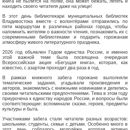
книга не пылится на полке, она может бежать, лететь и
находить своего читателя даже на улице!
В этот день библиотекари муниципальных библиотек
Владивостока вместе с волонтёрами отправились по
пяти маршрутам в различных районах города, чтобы
напомнить жителям о важности чтения, познакомить их с
современными библиотеками и подарить горожанам
атмосферу живого литературного праздника.
2026 год объявлен Годом единства России, и именно
этой важной теме была посвящена очередная
Всероссийская акция «Бегущая книга», которая, как
известно, с азартом проходит два раза в год.
В рамках книжного забега горожане выполняли
тематические задания, угадывали произведения и
авторов, знакомились с книжными новинками и делились
своими читательскими предпочтениями. Тема в этом году
приурочена к единству народов России, и вопросы были
соответствующие: вспоминали сказки, героев, предметы
культуры и быта.
Участниками забега стали читатели разных возрастов:
школьники, студенты, семьи с детьми. Особенно много в
этот день собралось молодёжи, которая активно