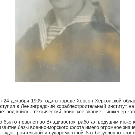
24 декабря 1905 года в городе Херсон Херсонской обла
оступил в Ленинградский кораблестроительный институт на
 род войск – технический, воинское звание – инженер-кап
ию был отправлен во Владивосток, работал ведущим инже
звитие базы военно-морского флота имело огромное знач
 судостроительной и судоремонтной баз безусловно стоя