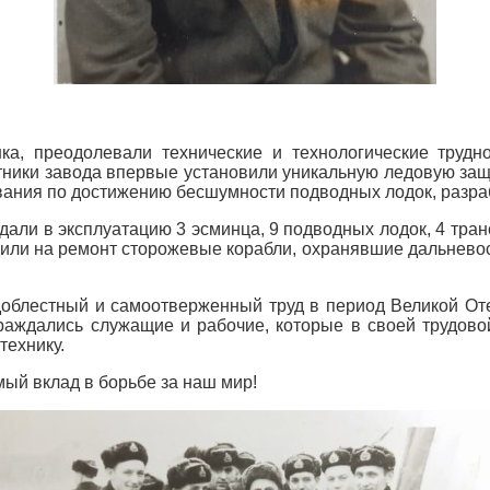
ка, преодолевали технические и технологические труд
тники завода впервые установили уникальную ледовую защ
ования по достижению бесшумности подводных лодок, разра
сдали в эксплуатацию 3 эсминца, 9 подводных лодок, 4 тра
дили на ремонт сторожевые корабли, охранявшие дальнево
облестный и самоотверженный труд в период Великой От
аждались служащие и рабочие, которые в своей трудово
технику.
ый вклад в борьбе за наш мир!