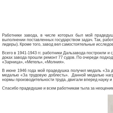
Работники завода, в числе которых был мой прадедуш
выполнении поставленных государством задач. Так, рабо
лидеры). Кроме того, завод вел самостоятельные исслед
Всего в 1941-1943 гг. работники Дальзавода построили и 
доках завода прошли ремонт 77 судов. По очереди подхо
«Зарница», «Метель», «Молния».
В июне 1946 года мой прадедушка получил медаль «За д
медалью «За трудовую доблесть». Данной медалью нагр
нормы производительности труда, двигали вперед науку и 
Спасибо прадедушке и всем работникам тыла за неоценим