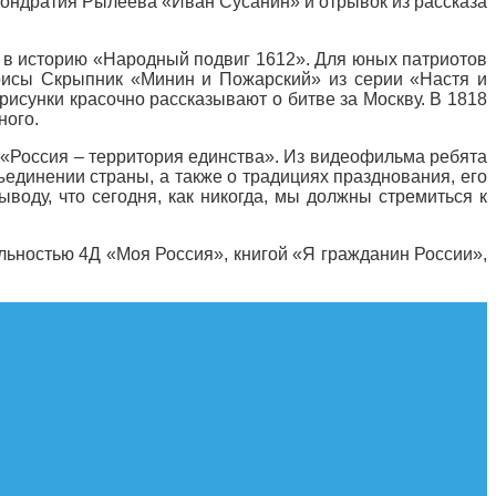
Кондратия Рылеева «Иван Сусанин» и отрывок из рассказа
с в историю «Народный подвиг 1612». Для юных патриотов
рисы Скрыпник «Минин и Пожарский» из серии «Настя и
исунки красочно рассказывают о битве за Москву. В 1818
ного.
р «Россия – территория единства». Из видеофильма ребята
ъединении страны, а также о традициях празднования, его
оду, что сегодня, как никогда, мы должны стремиться к
льностью 4Д «Моя Россия», книгой «Я гражданин России»,