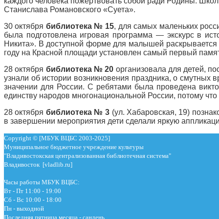
каждого человека пожертвовать собой ради Родины. Школ
Станислава Романовского «Суета».
30 октября
библиотека № 15
, для самых маленьких росс
была подготовлена игровая программа — экскурс в ис
Никита». В доступной форме для малышей раскрывается и
году на Красной площади установлен самый первый памят
28 октября
библиотека № 20
организовала для детей, по
узнали об истории возникновения праздника, о смутных в
значении для России. С ребятами была проведена викто
единству народов многонациональной России, потому что 
28 октября
библиотека № 3
(ул. Хабаровская, 19) позна
в завершении мероприятия дети сделали яркую аппликаци
Copyright © [МБУК ВЦБС 2003-2025]
Муниципальное бюджетное учреждение культуры
"Владивостокская централизованная библиотечная система"
Владивосток [vladlib.ru]
Часы работы МБУК ВЦБС:
Вт - Пт 11:00 - 19:00
Сб - Вс 10:00 - 18:00
Пн - выходной
Последняя пятница месяца - сандень