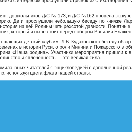
ьники с интересом прослушали отрывок из стихотворения 
иян, дошкольников Д/С № 173, и Д/С №162 провела экскур
торию. Дети прослушали небольшую беседу по книжке Ла
стория нашей Родины четырёхсотой давности. Понятные р
ник, который и ныне стоит перед собором Василия Блажен
сещающих детский клуб им. Л.В. Кудаковского беседу-обзо
ременах в истории Руси, о роли Минина и Пожарского в об
рина «Наша родина». Участники мероприятия пришли к выв
единство и сплоченность — это великая сила.
комила юных читателей с энциклопедией с дополненной реа
ю, используя цвета флага нашей страны.