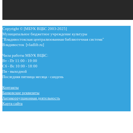
Copyright © [МБУК ВЦБС 2003-2025]
Муниципальное бюджетное учреждение культуры
"Владивостокская централизованная библиотечная система"
Владивосток [vladlib.ru]
Часы работы МБУК ВЦБС:
Вт - Пт 11:00 - 19:00
Сб - Вс 10:00 - 18:00
Пн - выходной
Последняя пятница месяца - сандень
Контакты
Банковские реквизиты
Антикоррупционная деятельность
Карта сайта