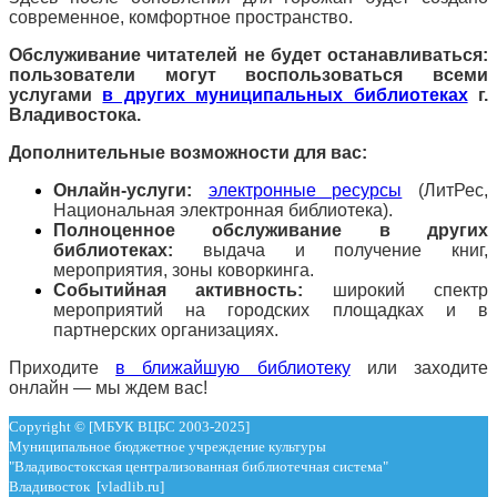
современное, комфортное пространство.
Обслуживание читателей не будет останавливаться:
пользователи могут воспользоваться всеми
услугами
в других муниципальных библиотеках
г.
Владивостока.
Дополнительные возможности для вас:
Онлайн-услуги:
электронные ресурсы
(ЛитРес,
Национальная электронная библиотека).
Полноценное обслуживание в других
библиотеках:
выдача и получение книг,
мероприятия, зоны коворкинга.
Событийная активность:
широкий спектр
мероприятий на городских площадках и в
партнерских организациях.
Приходите
в ближайшую библиотеку
или заходите
онлайн — мы ждем вас!
Copyright © [МБУК ВЦБС 2003-2025]
Муниципальное бюджетное учреждение культуры
"Владивостокская централизованная библиотечная система"
Владивосток [vladlib.ru]