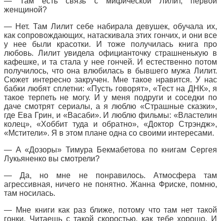
— Там есть связь с мифической Лилит, первой
женщиной?
— Нет. Там Лилит себе набирала девушек, обучала их,
как сопровождающих, натаскивала этих гончих, и они все
у нее были красотки. И тоже получилась книга про
любовь. Лилит увидела официанточку страшненькую в
кафешке, и та стала у нее гончей. И естественно потом
получилось, что она влюбилась в бывшего мужа Лилит.
Сюжет интересно закручен. Мне такое нравится. У нас
бабки любят сплетни: «Пусть говорят», «Тест на ДНК», я
такое терпеть не могу. И у меня подруги и соседки по
даче смотрят сериалы, а я люблю «Страшные сказки»,
где Ева Грин, и «Васаби». И люблю фильмы: «Властелин
колец», «Хоббит туда и обратно», «Доктор Стрэндж»,
«Мстители». Я в этом плане одна со своими интересами.
— А «Дозоры» Тимура Бекмабетова по книгам Сергея
Лукьяненко вы смотрели?
— Да, но мне не понравилось. Атмосфера там
агрессивная, ничего не понятно. Жанна Фриске, помню,
там носилась.
— Мне книги как раз ближе, потому что там нет такой
гонки. Читаешь с такой скоростью, как тебе хорошо. И