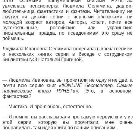
Зато «Самыми нашумевшими книгами РУНЕТа»
увлеклась пенсионерка Людмила Селямина, давняя
любительница фантастики и фэнтези. Читательницу не
смутил ни дизайн серии с черными обложками, ни
молодой возраст авторов. Авторы, кстати, почти все
русскоязычные, российские или украинские
писательницы, правда, по псевдонимам это сразу не
поймешь.
Людмила Ивановна Селямина поделилась впечатлением
о нескольких книгах серии в беседе с сотрудником
библиотеки №8 Натальей Григиной.
— Людмила Ивановна, вы прочитали не одну и не две, а
почти всю серию книг
«#
ONLINE
бестселлер. Самые
нашумевшие книги РУНЕТа»
. Это, в основном,
фантастика?
— Мистика. И про любовь, естественно.
— Я помню, вы рассказывали про самую первую книгу из
этой серии, которую вы прочитали, мне очень
понравилась там идея книги по вашим описаниям.