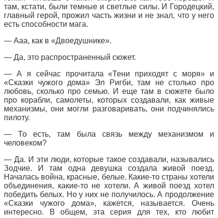
там, кстати, были темные и светлые силы. И Городецкий,
главный герой, прожил часть жизни и не знал, что у него
есть способности мага.
— Ааа, как в «Двоедушнике».
— Да, это распространенный сюжет.
— А я сейчас прочитала «Тени приходят с моря» и
«Сказки чужого дома» Эл Ригби, там не столько про
любовь, сколько про семью. И еще там в сюжете было
про корабли, самолеты, которых создавали, как живые
механизмы, они могли разговаривать, они подчинялись
пилоту.
— То есть, там была связь между механизмом и
человеком?
— Да. И эти люди, которые такое создавали, назывались
Зодчие. И там одна девушка создала живой поезд.
Началась война, красные, белые. Какие-то страны хотели
объединения, какие-то не хотели. А живой поезд хотел
победить белых. Но у них не получилось. А продолжение
«Сказки чужого дома», кажется, называется. Очень
интересно. В общем, эта серия для тех, кто любит