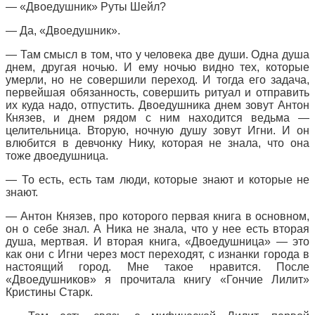
— «Двоедушник» Руты Шейл?
— Да, «Двоедушник».
— Там смысл в том, что у человека две души. Одна душа
днем, другая ночью. И ему ночью видно тех, которые
умерли, но не совершили переход. И тогда его задача,
первейшая обязанность, совершить ритуал и отправить
их куда надо, отпустить. Двоедушника днем зовут Антон
Князев, и днем рядом с ним находится ведьма —
целительница. Вторую, ночную душу зовут Игни. И он
влюбится в девчонку Нику, которая не знала, что она
тоже двоедушница.
— То есть, есть там люди, которые знают и которые не
знают.
— Антон Князев, про которого первая книга в основном,
он о себе знал. А Ника не знала, что у нее есть вторая
душа, мертвая. И вторая книга, «Двоедушница» — это
как они с Игни через мост переходят, с изнанки города в
настоящий город. Мне такое нравится. После
«Двоедушников» я прочитала книгу «Гончие Лилит»
Кристины Старк.