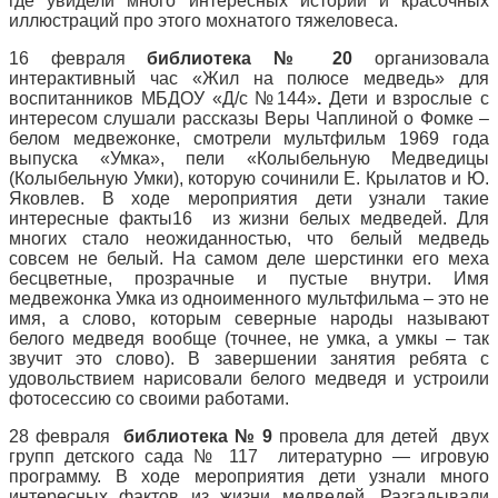
где увидели много интересных историй и красочных
иллюстраций про этого мохнатого тяжеловеса.
16 февраля
библиотека № 20
организовала
интерактивный час «Жил на полюсе медведь» для
воспитанников МБДОУ «Д/с №144»
.
Дети и взрослые с
интересом слушали рассказы Веры Чаплиной о Фомке –
белом медвежонке, смотрели мультфильм 1969 года
выпуска «Умка», пели «Колыбельную Медведицы
(Колыбельную Умки), которую сочинили Е. Крылатов и Ю.
Яковлев. В ходе мероприятия дети узнали такие
интересные факты16 из жизни белых медведей. Для
многих стало неожиданностью, что белый медведь
совсем не белый. На самом деле шерстинки его меха
бесцветные, прозрачные и пустые внутри. Имя
медвежонка Умка из одноименного мультфильма – это не
имя, а слово, которым северные народы называют
белого медведя вообще (точнее, не умка, а умкы – так
звучит это слово). В завершении занятия ребята с
удовольствием нарисовали белого медведя и устроили
фотосессию со своими работами.
28 февраля
библиотека № 9
провела для детей двух
групп детского сада № 117 литературно — игровую
программу. В ходе мероприятия дети узнали много
интересных фактов из жизни медведей. Разгадывали