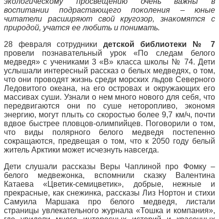
экологическому просвещению очень важны в
воспитании подрастающего поколения – юные
читатели расширяют свой кругозор, знакомятся с
природой, учатся ее любить и понимать.
28 февраля сотрудники
детской библиотеки № 7
провели познавательный урок «По следам белого
медведя» с учениками 3 «В» класса школы № 74. Дети
услышали интересный рассказ о белых медведях, о том,
что они проводят жизнь среди морских льдов Северного
Ледовитого океана, на его островах и окружающих его
массивах суши. Узнали о нем много нового для себя, что
передвигаются они по суше неторопливо, экономя
энергию, могут плыть со скоростью более 9,7 км/ч, почти
вдвое быстрее пловцов-олимпийцев. Поговорили о том,
что виды полярного белого медведя постепенно
сокращаются, предвещая о том, что к 2050 году белый
житель Арктики может исчезнуть навсегда.
Дети слушали рассказы Веры Чаплиной про Фомку –
белого медвежонка, вспомнили сказку Валентина
Катаева «Цветик-семицветик», добрые, нежные и
прекрасные, как снежинка, рассказы Лиз Нортон и стихи
Самуила Маршака про белого медведя, листали
страницы увлекательного журнала «Тошка и компания»,