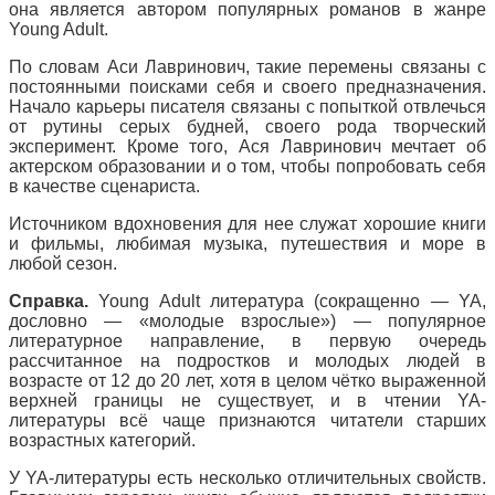
она является автором популярных романов в жанре
Young Adult.
По словам Аси Лавринович, такие перемены связаны с
постоянными поисками себя и своего предназначения.
Начало карьеры писателя связаны с попыткой отвлечься
от рутины серых будней, своего рода творческий
эксперимент. Кроме того, Ася Лавринович мечтает об
актерском образовании и о том, чтобы попробовать себя
в качестве сценариста.
Источником вдохновения для нее служат хорошие книги
и фильмы, любимая музыка, путешествия и море в
любой сезон.
Справка.
Young Adult литература (сокращенно — YA,
дословно — «молодые взрослые») — популярное
литературное направление, в первую очередь
рассчитанное на подростков и молодых людей в
возрасте от 12 до 20 лет, хотя в целом чётко выраженной
верхней границы не существует, и в чтении YA-
литературы всё чаще признаются читатели старших
возрастных категорий.
У YA-литературы есть несколько отличительных свойств.