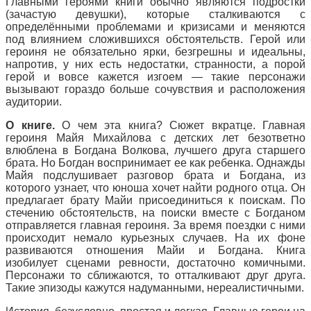
Главными героями книги обычно являются подростки
(зачастую девушки), которые сталкиваются с
определёнными проблемами и кризисами и меняются
под влиянием сложившихся обстоятельств. Герой или
героиня не обязательно ярки, безгрешны и идеальны,
напротив, у них есть недостатки, странности, а порой
герой и вовсе кажется изгоем — такие персонажи
вызывают гораздо больше сочувствия и расположения
аудитории.
О книге.
О чем эта книга? Сюжет вкратце. Главная
героиня Майя Михайлова с детских лет безответно
влюблена в Богдана Волкова, лучшего друга старшего
брата. Но Богдан воспринимает ее как ребенка. Однажды
Майя подслушивает разговор брата и Богдана, из
которого узнает, что юноша хочет найти родного отца. Он
предлагает брату Майи присоединиться к поискам. По
стечению обстоятельств, на поиски вместе с Богданом
отправляется главная героиня. За время поездки с ними
происходит немало курьезных случаев. На их фоне
развиваются отношения Майи и Богдана. Книга
изобилует сценами ревности, достаточно комичными.
Персонажи то сближаются, то отталкивают друг друга.
Такие эпизоды кажутся надуманными, нереалистичными.