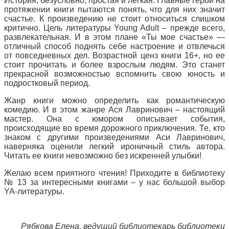
История, безусловно, простая и легкая. Главные герои на
протяжении книги пытаются понять, что для них значит
счастье. К произведению не стоит относиться слишком
критично. Цель литературы Young Adult – прежде всего,
развлекательная. И в этом плане «Ты мое счастье» —
отличный способ поднять себе настроение и отвлечься
от повседневных дел. Возрастной ценз книги 16+, но ее
стоит прочитать и более взрослым людям. Это станет
прекрасной возможностью вспомнить свою юность и
подростковый период.
Жанр книги можно определить как романтическую
комедию. И в этом жанре Ася Лавринович – настоящий
мастер. Она с юмором описывает события,
происходящие во время дорожного приключения. Те, кто
знаком с другими произведениями Аси Лавринович,
наверняка оценили легкий ироничный стиль автора.
Читать ее книги невозможно без искренней улыбки!
Желаю всем приятного чтения! Приходите в библиотеку
№ 13 за интересными книгами – у нас большой выбор
YA-литературы.
Рябкова Елена, ведущий библиотекарь библиотеки