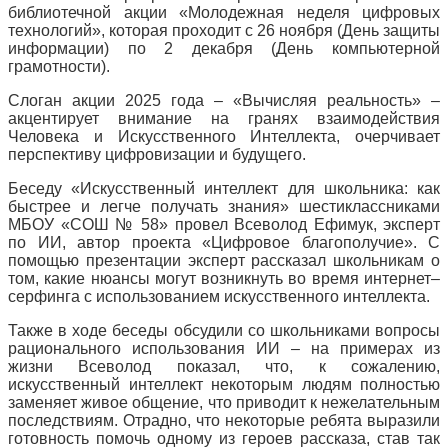
библиотечной акции «Молодежная неделя цифровых
технологий», которая проходит с 26 ноября (День защиты
информации) по 2 декабря (День компьютерной
грамотности).
Слоган акции 2025 года – «Вычисляя реальность» –
акцентирует внимание на гранях взаимодействия
Человека и Искусственного Интеллекта, очерчивает
перспективу цифровизации и будущего.
Беседу «Искусственный интеллект для школьника: как
быстрее и легче получать знания» шестиклассниками
МБОУ «СОШ № 58» провел Всеволод Ефимук, эксперт
по ИИ, автор проекта «Цифровое благополучие». С
помощью презентации эксперт рассказал школьникам о
том, какие нюансы могут возникнуть во время интернет–
серфинга с использованием искусственного интеллекта.
Также в ходе беседы обсудили со школьниками вопросы
рационального использования ИИ – на примерах из
жизни Всеволод показал, что, к сожалению,
искусственный интеллект некоторым людям полностью
заменяет живое общение, что приводит к нежелательным
последствиям. Отрадно, что некоторые ребята выразили
готовность помочь одному из героев рассказа, став так