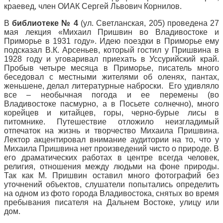
краевед, член ОИАК Сергей Львович Корнилов.
В
библиотеке № 4
(ул. Светланская, 205) проведена 27
мая лекция «Михаил Пришвин во Владивостоке и
Приморье в 1931 году». Идею поездки в Приморье ему
подсказал В.К. Арсеньев, который гостил у Пришвина в
1928 году и уговаривал приехать в Уссурийский край.
Пробыв четыре месяца в Приморье, писатель много
беседовал с местными жителями об оленях, пантах,
женьшене, делал литературные наброски. Его удивляло
все – необычная погода и ее перемены (во
Владивостоке пасмурно, а в Посьете солнечно), много
корейцев и китайцев, горы, черно-бурые лисы в
питомнике. Путешествие отложило неизгладимый
отпечаток на жизнь и творчество Михаила Пришвина.
Лектор акцентировал внимание аудитории на то, что у
Михаила Пришвина нет произведений чисто о природе. В
его драматических работах в центре всегда человек,
религия, отношения между людьми на фоне природы.
Так как М. Пришвин оставил много фотографий без
уточнений объектов, слушатели попытались определить
на одном из фото города Владивостока, снятых во время
пребывания писателя на Дальнем Востоке, улицу или
дом.