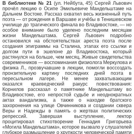
В библиотеке № 21
(ул. Нейбута, 45) Сергей Львович
прочёл лекцию о Осипе Эмильевиче Мандельштаме на
Дальнем Востоке. Рассказ охватил весь жизненный путь
поэта — от рождения в Варшаве и учёбы в Тенишевском
училище до трагического финала во Владивостоке, — но
особое внимание было уделено последним месяцам
жизни Мандельштама. Сергей Львович подробно
остановился на обстоятельствах ареста поэта после
создания эпиграммы на Сталина, этапах его ссылки и
долгом пути в эшелоне до Владивостока, который
растянулся на больше, чем месяц. Живые свидетельства
современников — воспоминания физиолога Меркулова и
физика Л., прозвучавшие в лекции, помогли воссоздать
пронзительную картину последних дней поэта в
пересыльном лагере. Не менее захватывающим
оказался краеведческий ракурс повествования:
Корнилов рассказал о памятнике Мандельштаму во
Владивостоке, его непростой судьбе и неоднократных
актах вандализма, а также о находке братского
захоронения на улице Овчинникова и создании сквера
Веры и Надежды в память о жертвах политических
репрессий. Завершая выступление, лектор
процитировал стихотворение Геннадия Григорьева
«Могила Мандельштама», которое вызвало у слушателей
глубокое размышление о хрупкости человеческой памяти