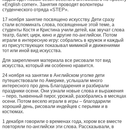
«English corner». Занятия проводят волонтеры
студенческого отряда «STEP».
17 ноября занятие посвящено искусству. Дети сразу
стали вспоминать слова, посвященные этой теме, а
студенты Костя и Кристина учили детей, как звучат слова
театр, балет, цирк, кино и другие по-английски. Потом
играли в интересную игру: собрались в кружок и каждый
из присутствующих показывал мимикой и движениями
тот или иной вид искусства.
Для закрепления материала все рисовали тот вид
искусства, который им особенно нравится.
24 ноября на занятии в Английском уголке дети
путешествовали по Америке, услышали много
интересного про день Благодарения и разбирали
праздники осени. Они узнали новые слова и выражения
– перо, тыквенный пирог, урожай, разобрались в месяцах
осени. Потом весело играли в игры – благодарили
хороший день, рисовали индейцев с перьями и в
костюмах.
1 декабря говорили о временах года, хором все вместе
повторяли по-английски эти слова. Рассказывали, в