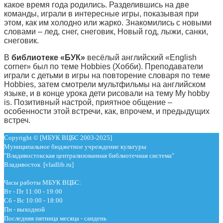
какое время года родились. Разделившись на две
команды, играли в интересные игры, показывая при
этом, как им холодно или жарко. Знакомились с новыми
словами – лед, снег, снеговик, Новый год, лыжи, санки,
снеговик.
В
библиотеке «БУК»
весёлый английский «English
corner» был по теме Hobbies (Хобби). Преподаватели
играли с детьми в игры на повторение словаря по теме
Hobbies, затем смотрели мультфильмы на английском
языке, и в конце урока дети рисовали на тему My hobby
is. Позитивный настрой, приятное общение –
особенности этой встречи, как, впрочем, и предыдущих
встреч.
Copyright © [МБУК ВЦБС 2003-2025]
Муниципальное бюджетное учреждение культуры
"Владивостокская централизованная библиотечная система"
Владивосток [vladlib.ru]
Часы работы МБУК ВЦБС:
Вт - Пт 11:00 - 19:00
Сб - Вс 10:00 - 18:00
Пн - выходной
Последняя пятница месяца - сандень