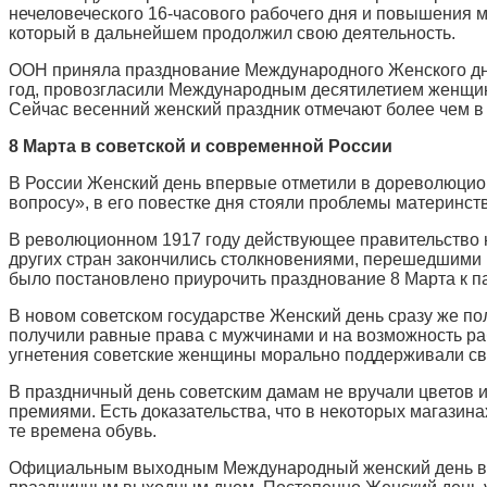
нечеловеческого 16-часового рабочего дня и повышения 
который в дальнейшем продолжил свою деятельность.
ООН приняла празднование Международного Женского дня 
год, провозгласили Международным десятилетием женщин.
Сейчас весенний женский праздник отмечают более чем в 3
8 Марта в советской и современной России
В России Женский день впервые отметили в дореволюцион
вопросу», в его повестке дня стояли проблемы материнст
В революционном 1917 году действующее правительство 
других стран закончились столкновениями, перешедшими 
было постановлено приурочить празднование 8 Марта к п
В новом советском государстве Женский день сразу же по
получили равные права с мужчинами и на возможность раб
угнетения советские женщины морально поддерживали свои
В праздничный день советским дамам не вручали цветов и
премиями. Есть доказательства, что в некоторых магазина
те времена обувь.
Официальным выходным Международный женский день в Со