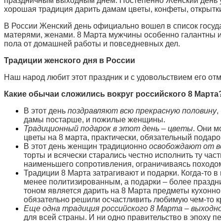
праздничным выходным днем. Постепенно Женский день у
хорошая традиция дарить дамам цветы, конфеты, открытки
В России Женский день официально вошел в список госуд
матерями, женами. 8 Марта мужчины особенно галантны и
пола от домашней работы и повседневных дел.
Традиции женского дня в России
Наш народ любит этот праздник и с удовольствием его отм
Какие обычаи сложились вокруг российского 8 Марта
В этот день
поздравляют всю прекрасную половину
,
дамы постарше, и пожилые женщины.
Традиционный подарок в этот день – цветы
. Они м
цветы на 8 марта, практически, обязательный подаро
В этот день женщин традиционно
освобождают от вс
торты и всячески старались честно исполнить ту час
наименьшего сопротивления, ограничиваясь походом 
Традиции 8 Марта затрагивают и подарки. Когда-то 
менее политизированным, а подарки – более праздн
тоном является дарить на 8 Марта предметы кухонног
обязательно решили осчастливить любимую чем-то к
Еще одна традиция российского 8 Марта – выходно
для всей страны. И ни одно правительство в эпоху 