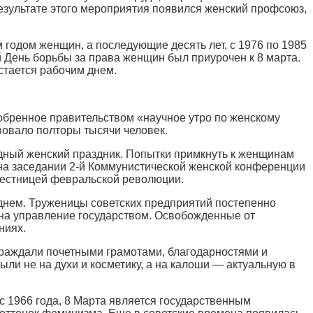
езультате этого мероприятия появился женский профсоюз,
годом женщин, а последующие десять лет, с 1976 по 1985
 День борьбы за права женщин был приурочен к 8 марта.
стается рабочим днем.
обренное правительством «научное утро по женскому
вовало полторы тысячи человек.
дный женский праздник. Попытки примкнуть к женщинам
на заседании 2-й Коммунистической женской конференции
вестницей февральской революции.
 днем. Труженицы советских предприятий постепенно
и на управление государством. Освобожденные от
ниях.
аграждали почетными грамотами, благодарностями и
ли не на духи и косметику, а на калоши — актуальную в
1966 года, 8 Марта является государственным