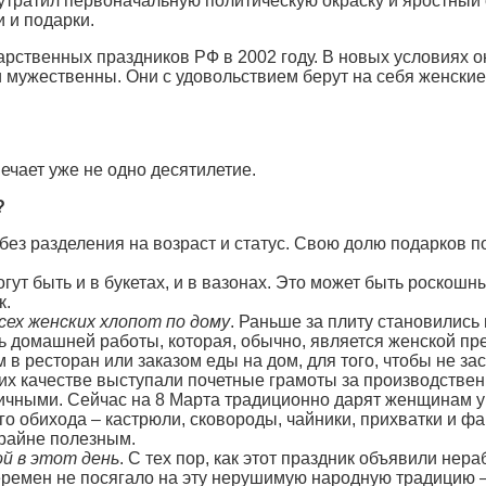
тратил первоначальную политическую окраску и яростный 
 и подарки.
арственных праздников РФ в 2002 году. В новых условиях 
 мужественны. Они с удовольствием берут на себя женски
ечает уже не одно десятилетие.
?
 без разделения на возраст и статус. Свою долю подарков 
огут быть и в букетах, и в вазонах. Это может быть роскошн
к.
ех женских хлопот по дому
. Раньше за плиту становились
ть домашней работы, которая, обычно, является женской пр
в ресторан или заказом еды на дом, для того, чтобы не за
в их качестве выступали почетные грамоты за производстве
ичными. Сейчас на 8 Марта традиционно дарят женщинам у
о обихода – кастрюли, сковороды, чайники, прихватки и фа
райне полезным.
й в этот день
. С тех пор, как этот праздник объявили не
перемен не посягало на эту нерушимую народную традицию –