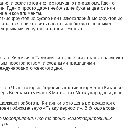
ания и офис готовится к этому дню по-разному. Где-то
н. Где-то просто дарят небольшие букеты цветов или
ние и комплименты.
легкие фруктовые суфле или низкокалорийные фруктовые
стараются приготовить салаты или блюда с первыми
идорчиками, упругой салатной зеленью.
тан, Киргизия и Таджикистан – все эти страны празднуют
урным пространством, и сходными традициями
Международного женского дня.
естер Чынг, которые боролись против вторжения Китая во
еперь Вьетнам отмечает 8 Марта, как Международный день
должают работать. Китаянки в это день встречаются с
отовят обязательную «Тыкву верности». В блюдо входит
е мероприятия, что-то вроде благотворительных
пуск.