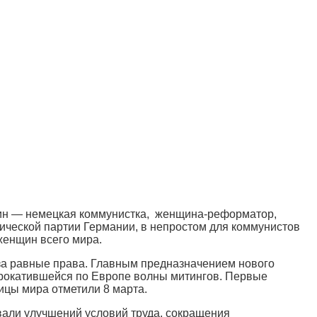
кин — немецкая коммунистка, женщина-реформатор,
ической партии Германии, в непростом для коммунистов
женщин всего мира.
 за равные права. Главным предназначением нового
 прокатившейся по Европе волны митингов. Первые
ицы мира отметили 8 марта.
вали улучшений условий труда, сокращения