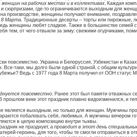
 женщин на рабочих местах и в коллективах
. Каждая комп
 и сюрпризами, где-то ограничиваются выходным для женщи
 на производстве, женщины получают внимание, поздравле
 8 Марта
. Традиционные десерты – торты или пирожные, 
Ведь женщины любят сладкое. Также в большинстве семей 
бя тем, от чего отвыкли за зиму: свежими огурчиками, пом
и повсеместно. Украина и Белоруссия, Узбекистан и Казахс
их. Все-таки, мы долго были одной страной, с общим культ
рубежье? Ведь с 1977 года 8 Марта получил от ООН статус 
зднуется повсеместно
. Ранее этот был памяти отважных с
. В прошлом веке этот праздник плавно видоизменился, и т
ане является выходным, но только для женщин. Мужчины про
стараются побаловать себя, любимых. А мужчины вечером г
ляются в целую композицию внутри тыквы.
раздник не празднует, а
проводит в этот день специальны
ерей-героинь, для того, чтобы те смогли отправиться в от