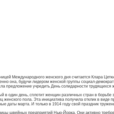
ницей Международного женского дня считается Клара Цет
енно она, будучи лидером женской группы социал-демократ
ла предложение учредить День солидарности трудящихся 
ый в один день, сплотит женщин различных стран в борьбе
иц женского пола. Эта инициатива получила отклик в виде
ые даты марта. И только в 1914 году свой праздник тружен
тницы швейных предприятий Нью-Йорка. Они активно требо