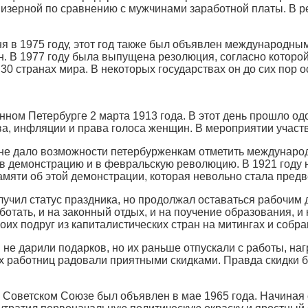
мизерной по сравнению с мужчинами заработной платы. В р
в 1975 году, этот год также был объявлен международным 
 В 1977 году была выпущена резолюция, согласно которой
0 странах мира. В некоторых государствах он до сих пор о
ном Петербурге 2 марта 1913 года. В этот день прошло од
ва, инфляции и права голоса женщин. В мероприятии участ
не дало возможности петербурженкам отметить междунаро
в демонстрацию и в февральскую революцию. В 1921 году 
амяти об этой демонстрации, которая невольно стала пред
лучил статус праздника, но продолжал оставаться рабочим
отать, и на законный отдых, и на поучение образования, 
х подруг из капиталистических стран на митингах и собра
 не дарили подарков, но их раньше отпускали с работы, н
х работниц радовали приятными скидками. Правда скидки бы
ветском Союзе был объявлен в мае 1965 года. Начиная с 