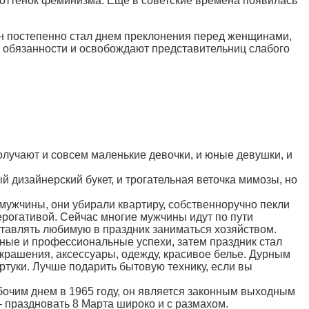
оттенок феминизма. Еще в советские времена появилась
он постепенно стал днем преклонения перед женщинами,
е обязанности и освобождают представительниц слабого
получают и совсем маленькие девочки, и юные девушки, и
ый дизайнерский букет, и трогательная веточка мимозы, но
 мужчины, они убирали квартиру, собственноручно пекли
ерогативой. Сейчас многие мужчины идут по пути
ставлять любимую в праздник заниматься хозяйством.
нные и профессиональные успехи, затем праздник стал
крашения, аксессуары, одежду, красивое белье. Дурным
ртуки. Лучше подарить бытовую технику, если вы
рабочим днем в 1965 году, он является законным выходным
 праздновать 8 Марта широко и с размахом.