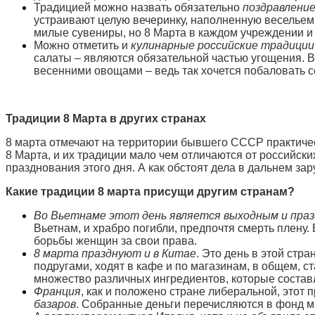
Традицией можно назвать обязательно
поздравление
устраивают целую вечеринку, наполненную весельем
милые сувениры, но 8 Марта в каждом учреждении и
Можно отметить и
кулинарные российские традиции
салаты – являются обязательной частью угощения. 
весенними овощами – ведь так хочется побаловать се
Традиции 8 Марта в других странах
8 марта отмечают на территории бывшего СССР практическ
8 Марта, и их традиции мало чем отличаются от российск
празднования этого дня. А как обстоят дела в дальнем за
Какие традиции 8 марта присущи другим странам?
Во Вьетнаме этот день является выходным и пра
Вьетнам, и храбро погибли, предпочтя смерть плену
борьбы женщин за свои права.
8 марта празднуют и в Китае
. Это день в этой стр
подругами, ходят в кафе и по магазинам, в общем, 
множество различных ингредиентов, которые состав
Франция
, как и положено стране либеральной, этот п
базаров
. Собранные деньги перечисляются в фонд мат