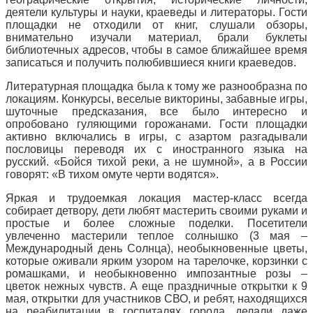
деятели культуры и науки, краеведы и литераторы. Гости
площадки не отходили от книг, слушали обзоры,
внимательно изучали материал, брали буклеты
библиотечных адресов, чтобы в самое ближайшее время
записаться и получить полюбившиеся книги краеведов.
Литературная площадка была к тому же разнообразна по
локациям. Конкурсы, веселые викторины, забавные игры,
шуточные предсказания, все было интересно и
опробовано гуляющими горожанами. Гости площадки
активно включались в игры, с азартом разгадывали
пословицы переводя их с иностранного языка на
русский. «Бойся тихой реки, а не шумной», а в России
говорят: «В тихом омуте черти водятся».
Яркая и трудоемкая локация мастер-класс всегда
собирает детвору, дети любят мастерить своими руками и
простые и более сложные поделки. Посетители
увлеченно мастерили теплое солнышко (3 мая –
Международный день Солнца), необыкновенные цветы,
которые оживали ярким узором на тарелочке, корзинки с
ромашками, и необыкновенно импозантные розы –
цветок нежных чувств. А еще праздничные открытки к 9
мая, открытки для участников СВО, и ребят, находящихся
на реабилитации в госпиталях города, делали даже