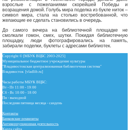
взрослые с пожеланиями скорейшей Победы и
возращения домой. Голубь мира поделка из букле ниток –
символ мира, стала на столько востребованной, что
желающие ее сделать становились в очередь.
До самого вечера на библиотечной площадке не
смолкали гомон, смех, шутки. Покидая библиотечную
площадку, люди фотографировались на память,
забирали поделки, буклеты с адресами библиотек.
Copyright © [МБУК ВЦБС 2003-2025]
Муниципальное бюджетное учреждение культуры
"Владивостокская централизованная библиотечная система"
Владивосток [vladlib.ru]
Часы работы МБУК ВЦБС:
Вт - Пт 11:00 - 19:00
Сб - Вс 10:00 - 18:00
Пн - выходной
Последняя пятница месяца - сандень
Контакты
Банковские реквизиты
Антикоррупционная деятельность
Карта сайта