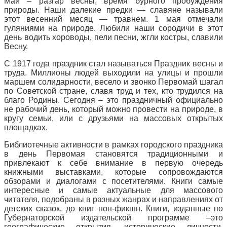
Май – разгар весны, время бурного пробуждения
природы. Наши далекие предки — славяне называли
этот весенний месяц — травнем. 1 мая отмечали
гуляниями на природе. Любили наши сородичи в этот
день водить хороводы, пели песни, жгли костры, славили
Весну.
С 1917 года праздник стал называться Праздник весны и
труда. Миллионы людей выходили на улицы и прошли
маршем солидарности, весело и звонко Первомай шагал
по Советской стране, славя труд и тех, кто трудился на
благо Родины. Сегодня – это праздничный официально
не рабочий день, который можно провести на природе, в
кругу семьи, или с друзьями на массовых открытых
площадках.
Библиотечные активности в рамках городского праздника
в день Первомая становятся традиционными и
привлекают к себе внимание в первую очередь
книжными выставками, которые сопровождаются
обзорами и диалогами с посетителями. Книги самые
интересные и самые актуальные для массового
читателя, подобраны в разных жанрах и направлениях от
детских сказок, до книг нон-фикшн. Книги, изданные по
Губернаторской издательской программе –это
географические открытия, исторические личности,