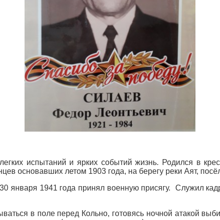
егких испытаний и ярких событий жизнь. Родился в кре
цев основавших летом 1903 года, на берегу реки Аят, пос
 30 января 1941 года принял военную присягу. Служил к
ваться в поле перед Кольно, готовясь ночной атакой выби