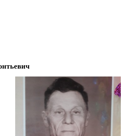
еонтьевич