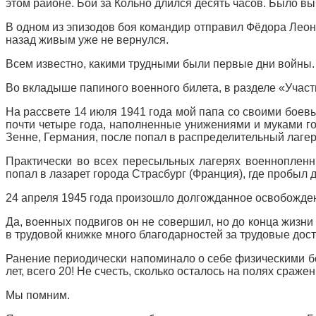
этом районе. Бой за Кольно длился десять часов. Было в
В одном из эпизодов боя командир отправил Фёдора Леонт
назад живым уже не вернулся.
Всем известно, какими трудными были первые дни войны.
Во вкладыше папиного военного билета, в разделе «Участие
На рассвете 14 июля 1941 года мой папа со своими боев
почти четыре года, наполненные унижениями и муками гол
Зенне, Германия, после попал в распределительный лагер
Практически во всех пересыльных лагерях военнопленн
попал в лазарет города Страсбург (Франция), где пробыл 
24 апреля 1945 года произошло долгожданное освобожде
Да, военных подвигов он не совершил, но до конца жизни 
в трудовой книжке много благодарностей за трудовые дос
Ранение периодически напоминало о себе физическими бол
лет, всего 20! Не счесть, сколько осталось на полях сра
Мы помним.