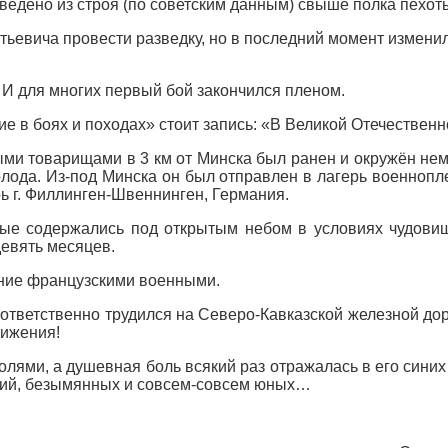
ыведено из строя (по советским данным) свыше полка пехот
ьевича провести разведку, но в последний момент изменил 
 И для многих первый бой закончился пленом.
 в боях и походах» стоит запись: «В Великой Отечественной
ыми товарищами в 3 км от Минска был ранен и окружён нем
ода. Из-под Минска он был отправлен в лагерь военноплен
ь г. Филлинген-Швеннинген, Германия.
ые содержались под открытым небом в условиях чудовищн
девять месяцев.
ние французскими военными.
ответственно трудился на Северо-Кавказской железной доро
тижения!
ями, а душевная боль всякий раз отражалась в его синих 
жений, безымянных и совсем-совсем юных…