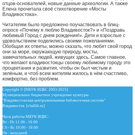
отцов-основателей, новые данные археологии. А также
Елена прочитала своё стихотворение «Мосты
Владивостока».
Читателям было предложено поучаствовать в блиц-
опросе «Почему я люблю Владивосток?» и «Поздравь
любимый Город с днем рождения!». Дети и взрослые с
удовольствием поделились своими пожеланиями.
Обобщая их ответы, можно сказать, что любят свой город
они за море, окружающую природу, мосты,
замечательных людей, живущих здесь. Самое главное,
что желают владивостокцы своему любимому городу это
процветания и развития, чтобы он был чистым и
зелёным, и чтоб всем жителям жилось в нём счастливо,
комфортно, без проблем.
Copyright © [МБУК ВЦБС 2003-2025]
Муниципальное бюджетное учреждение культуры
"Владивостокская централизованная библиотечная система"
Владивосток [vladlib.ru]
Часы работы МБУК ВЦБС:
Вт - Пт 11:00 - 19:00
Сб - Вс 10:00 - 18:00
Пн - выходной