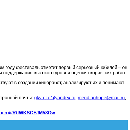
этом году фестиваль отметит первый серьёзный юбилей – он
и поддержания высокого уровня оценки творческих работ.
твуют в создании киноработ, анализируют их и понимают
ктронной почты:
gkv-eco@yandex.ru
,
meridianhope@mail.ru
,
dex.ru/i/RttWKSCFJM58Ow