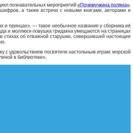
 цикл познавательных мероприятий
«Почемучкина поляна»
.
 шифров, а также встречи с новыми книгами, авторами и
ах и принцах», — такое необычное название у сборника её
куда и моллюск-ловушка тридакна умещаются на страницах
я в стихах об отважной старушке, совершившей настоящее
аю.
ку с удовольствием посвятили настольным играм: морской
ляной в библиотеке».