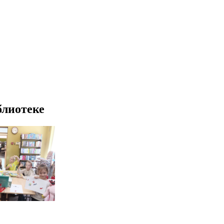
блиотеке