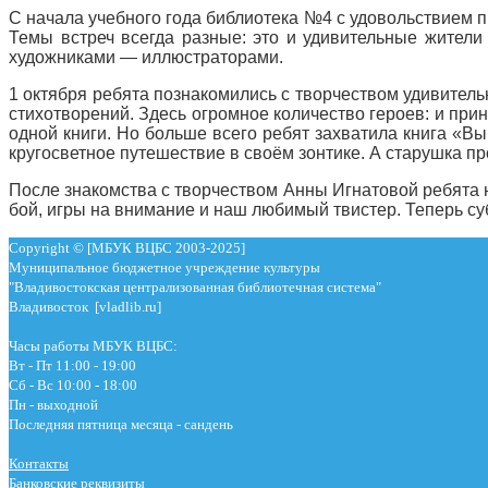
С начала учебного года библиотека №4 с удовольствием
Темы встреч всегда разные: это и удивительные жители
художниками — иллюстраторами.
1 октября ребята познакомились с творчеством удивитель
стихотворений. Здесь огромное количество героев: и пр
одной книги. Но больше всего ребят захватила книга «В
кругосветное путешествие в своём зонтике. А старушка п
После знакомства с творчеством Анны Игнатовой ребята 
бой, игры на внимание и наш любимый твистер. Теперь су
Copyright © [МБУК ВЦБС 2003-2025]
Муниципальное бюджетное учреждение культуры
"Владивостокская централизованная библиотечная система"
Владивосток [vladlib.ru]
Часы работы МБУК ВЦБС:
Вт - Пт 11:00 - 19:00
Сб - Вс 10:00 - 18:00
Пн - выходной
Последняя пятница месяца - сандень
Контакты
Банковские реквизиты