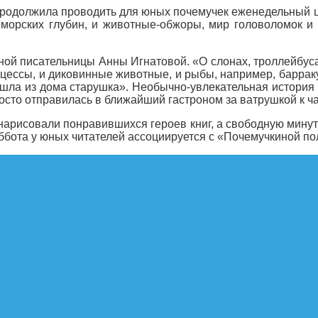
 продолжила проводить для юных почемучек еженедельный
 морских глубин, и животные-обжоры, мир головоломок и
ной писательницы Анны Игнатовой. «О слонах, троллейбус
инцессы, и диковинные животные, и рыбы, например, барра
ышла из дома старушка». Необычно-увлекательная истори
росто отправилась в ближайший гастроном за ватрушкой к ч
нарисовали понравившихся героев книг, а свободную минут
ббота у юных читателей ассоциируется с «Почемучкиной по