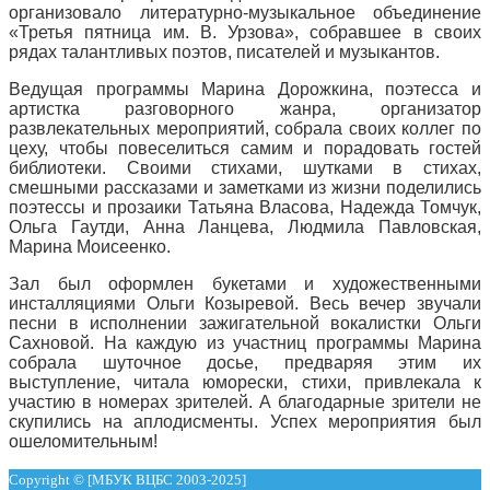
организовало литературно-музыкальное объединение
«Третья пятница им. В. Урзова», собравшее в своих
рядах талантливых поэтов, писателей и музыкантов.
Ведущая программы Марина Дорожкина, поэтесса и
артистка разговорного жанра, организатор
развлекательных мероприятий, собрала своих коллег по
цеху, чтобы повеселиться самим и порадовать гостей
библиотеки. Своими стихами, шутками в стихах,
смешными рассказами и заметками из жизни поделились
поэтессы и прозаики Татьяна Власова, Надежда Томчук,
Ольга Гаутди, Анна Ланцева, Людмила Павловская,
Марина Моисеенко.
Зал был оформлен букетами и художественными
инсталляциями Ольги Козыревой. Весь вечер звучали
песни в исполнении зажигательной вокалистки Ольги
Сахновой. На каждую из участниц программы Марина
собрала шуточное досье, предваряя этим их
выступление, читала юморески, стихи, привлекала к
участию в номерах зрителей. А благодарные зрители не
скупились на аплодисменты. Успех мероприятия был
ошеломительным!
Copyright © [МБУК ВЦБС 2003-2025]