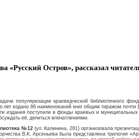
тва «Русский Остров», рассказал читате
адачи популяризации краеведческой библиотечного фонд
ко лет издано 86 наименований книг общим тиражом почти 
 эти издания поступили в фонды краевых и муниципальных
бсуждать её, делиться впечатлениями.
лиотека №12
(ул. Калинина, 281) организовала презента
ворчества В.К. Арсеньева была представлена трилогия «Ар