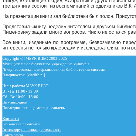
тайгу», «Летающие люди», «Соратник и друг» Первая кни
третья книга состоит из воспоминаний сподвижников В.К. 
На презентации книги зал библиотеки был полон. Присутс
Представил «книгу недели» читателям и друзьям библиот
Пименовичу задали много вопросов. Никто не остался р
Все книги, изданные по программе, безвозмездно перед
интересны не только краеведам и исследователям, но и в
Copyright © [МБУК ВЦБС 2003-2025]
Муниципальное бюджетное учреждение культуры
"Владивостокская централизованная библиотечная система"
Владивосток [vladlib.ru]
Часы работы МБУК ВЦБС:
Вт - Пт 11:00 - 19:00
Сб - Вс 10:00 - 18:00
Пн - выходной
Последняя пятница месяца - сандень
Контакты
Банковские реквизиты
Антикоррупционная деятельность
Карта сайта