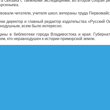
га связана с таежными экспедициями, во второй собран р
Арсеньева.
твовали читатели, учителя школ, ветераны труда Первомайс
еки директор и главный редактор издательства «Русский 
авнодушным, всем было интересно.
аны в библиотеки города Владивостока и края. Губернат
сем, кто неравнодушен к истории приморской земли.