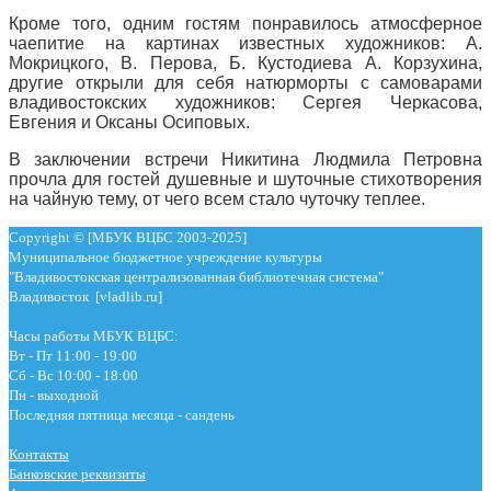
Кроме того, одним гостям понравилось атмосферное
чаепитие на картинах известных художников: А.
Мокрицкого, В. Перова, Б. Кустодиева А. Корзухина,
другие открыли для себя натюрморты с самоварами
владивостокских художников: Сергея Черкасова,
Евгения и Оксаны Осиповых.
В заключении встречи Никитина Людмила Петровна
прочла для гостей душевные и шуточные стихотворения
на чайную тему, от чего всем стало чуточку теплее.
Copyright © [МБУК ВЦБС 2003-2025]
Муниципальное бюджетное учреждение культуры
"Владивостокская централизованная библиотечная система"
Владивосток [vladlib.ru]
Часы работы МБУК ВЦБС:
Вт - Пт 11:00 - 19:00
Сб - Вс 10:00 - 18:00
Пн - выходной
Последняя пятница месяца - сандень
Контакты
Банковские реквизиты