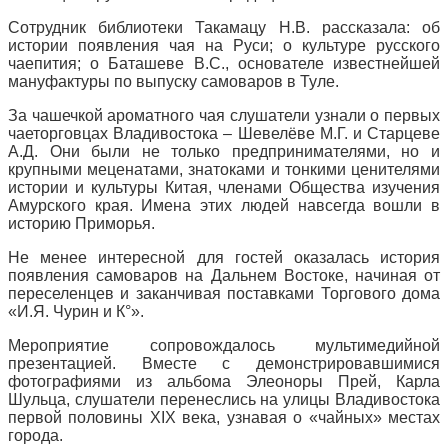
Сотрудник библиотеки Такамацу Н.В. рассказала: об
истории появления чая на Руси; о культуре русского
чаепития; о Баташеве В.С., основателе известнейшей
мануфактуры по выпуску самоваров в Туле.
За чашечкой ароматного чая слушатели узнали о первых
чаеторговцах Владивостока – Шевелёве М.Г. и Старцеве
А.Д. Они были не только предпринимателями, но и
крупными меценатами, знатоками и тонкими ценителями
истории и культуры Китая, членами Общества изучения
Амурского края. Имена этих людей навсегда вошли в
историю Приморья.
Не менее интересной для гостей оказалась история
появления самоваров на Дальнем Востоке, начиная от
переселенцев и заканчивая поставками Торгового дома
«И.Я. Чурин и К°».
Мероприятие сопровождалось мультимедийной
презентацией. Вместе с демонстрировавшимися
фотографиями из альбома Элеоноры Прей, Карла
Шульца, слушатели перенеслись на улицы Владивостока
первой половины XIX века, узнавая о «чайных» местах
города.