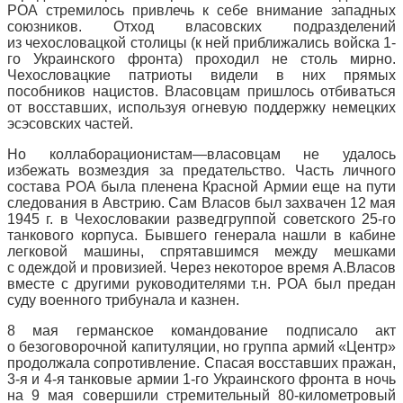
РОА стремилось привлечь к себе внимание западных
союзников. Отход власовских подразделений
из чехословацкой столицы (к ней приближались войска 1-
го Украинского фронта) проходил не столь мирно.
Чехословацкие патриоты видели в них прямых
пособников нацистов. Власовцам пришлось отбиваться
от восставших, используя огневую поддержку немецких
эсэсовских частей.
Но коллаборационистам—власовцам не удалось
избежать возмездия за предательство. Часть личного
состава РОА была пленена Красной Армии еще на пути
следования в Австрию. Сам Власов был захвачен 12 мая
1945 г. в Чехословакии разведгруппой советского 25-го
танкового корпуса. Бывшего генерала нашли в кабине
легковой машины, спрятавшимся между мешками
с одеждой и провизией. Через некоторое время А.Власов
вместе с другими руководителями т.н. РОА был предан
суду военного трибунала и казнен.
8 мая германское командование подписало акт
о безоговорочной капитуляции, но группа армий «Центр»
продолжала сопротивление. Спасая восставших пражан,
3-я и 4-я танковые армии 1-го Украинского фронта в ночь
на 9 мая совершили стремительный 80-километровый