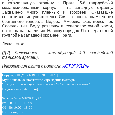
и юго-западную окраину г. Прага. 5-й гвардейский
механизированный корпус — на западную окраину.
Захвачено много пленных и трофеев. Оказавшие
сопротивление уничтожены. Связь с повстанцами через
бригадного генерала Ведера. Американских войск нет.
Соседей нет. Веду разведку в северовосточной части,
в южном направлении. Навожу порядок. Я с оперативной
группой на западной окраине Праги.
Лелюшенко
(Д.Д. Лелюшенко — командующий 4-й гвардейской
танковой армией).
Информация взята с портала
ИСТОРИЯ.РФ
Copyright © [МБУК ВЦБС 2003-2025]
Муниципальное бюджетное учреждение культуры
"Владивостокская централизованная библиотечная система"
Владивосток [vladlib.ru]
Часы работы МБУК ВЦБС:
Вт - Пт 11:00 - 19:00
Сб - Вс 10:00 - 18:00
Пн - выходной