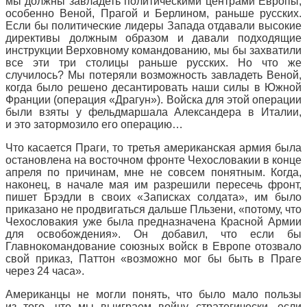
мы должны завладеть политическими центрами Европы,
особенно Веной, Прагой и Берлином, раньше русских.
Если бы политические лидеры Запада отдавали высокие
директивы должным образом и давали подходящие
инструкции Верховному командованию, мы бы захватили
все эти три столицы раньше русских. Но что же
случилось? Мы потеряли возможность завладеть Веной,
когда было решено десантировать наши силы в Южной
Франции (операция «Драгун»). Войска для этой операции
были взяты у фельдмаршала Александера в Италии,
и это затормозило его операцию…
Что касается Праги, то третья американская армия была
остановлена на восточном фронте Чехословакии в конце
апреля по причинам, мне не совсем понятным. Когда,
наконец, в начале мая им разрешили пересечь фронт,
пишет Брэдли в своих «Записках солдата», им было
приказано не продвигаться дальше Пльзени, «потому, что
Чехословакия уже была предназначена Красной Армии
для освобождения». Он добавил, что если бы
Главнокомандование союзных войск в Европе отозвало
свой приказ, Паттон «возможно мог бы быть в Праге
через 24 часа».
Американцы не могли понять, что было мало пользы
из того, что мы выиграем войну стратегически, если