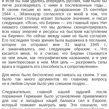
и если бы нам удалось опередить русских, нам было бы
легче разговаривать с ними в послевоенные годы…
В своем письме ко мне, датированном 15 сентября
1944 г., Эйзенхауэр согласился со мной в том, что
германская столица играет большое значение, и писал
следующее: «Ясно, что Берлин — это главный приз. Нет
никакого сомнения, что мы должны сконцентрировать
всю нашу энергию и ресурсы на быстром наступлении
на Берлин». Но сейчас между нами не было согласия.
Его последняя точка зрения была выражена в послании,
которое он отправил мне 31 марта 1945 г.,
и заканчивалось оно следующим образом: «…Что
касается меня, то я считаю, что Берлин становится
ни чем иным, как географическим названием, и я уже
не заинтересован в нем. Моя цель — разгромить силы
врага и подавить его способность к сопротивлению».
Для меня было бесполезно настаивать на своем. У нас
было так много аргументов по главному вопросу,
но в любом случае было уже слишком поздно…
Следовательно, главной нашей задачей после
поражения Германии было установление приемлемого
для нас и западных наций баланса сил в Европе,
который поможет выиграть мир. Это означало, что