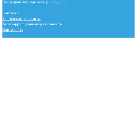
Последняя пятница месяца - сандень
Контакты
Банковские реквизиты
Антикоррупционная деятельность
Карта сайта