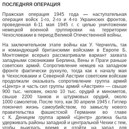
ПОСЛЕДНЯЯ ОПЕРАЦИЯ
Пражская операция 1945 года
—
наступательная
операция войск 1-го, 2-го и 4-го Украинских фронтов,
проведенная 6-11 мая 1945 г. с целью уничтожении
немецкой военной группировки на территории
Чехословакии в период Великой Отечественной войны.
На заключительном этапе войны как У. Черчилль, так
и командующий британскими войсками в Европе Б.
Монтгомери всерьез рассматривали вариант захвата
западными союзниками Берлина, Вены и Праги раньше
советских армий. Сопротивление немцев на западном
фронте фактически рухнуло, тогда как к началу мая
в Чехословакии и Северной Австрии советским войскам
продолжали оказывать сопротивление группа армий
«Центр» и часть сил группы армий «Австрия» — свыше
900 тыс. человек, около 10 тыс. орудий и минометов,
свыше 2200 танков и штурмовых орудий, около
1000 самолетов. После того, как 30 апреля 1945 г. Гитлер
покончил жизнь самоубийством, по замыслу нового
правительства фашистской Германии во главе
с К. Деницем группа армий «Центр» должна была
удерживать районы западной и центральной Чехии с тем,
чтобы выиграть время и отойти на запад для