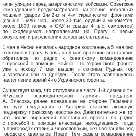
капитуляции перед американскими войсками. Советское
командование предусматривало нанесение нескольких
мощных ударов 1-м,2-м и 4-м Украинскими фронтами
(свыше 1 млн. чел., более 23 тыс. орудий и минометов,
около 1800 танков и САУ и свыше 4 тыс. самолетов)
по сходящимся направлениям на Прагу с целью
окружения и расчленения основных сил врага.
1 мая в Чехии началось народное восстание, а 5 мая оно
охватило и Прагу. В ночь на 6 мая пражские восставшие
обратились по радио к советскому командованию
с просьбой о помощи. Войска 1-го Украинского фронта
уже к исходу 7 мая вышли к склонам Рудных гор
и завязали бои за Дрезден. После этого развернулось
наступление армий 4-го Украинского фронта.
Существует миф, что отступавшие части 1-й дивизии т.н.
«Русской освободительной армии» предателя
А. Власова, ранее воевавшие на стороне Германии,
по пути следования в Австрию оказали активную
поддержку пражскому восстанию. Действительно же то,
что после обращения восставших пражан по радио
с просьбой о помощи власовцы, находившиеся тогда
в пригородах столицы Чехословакии, без боя заняли ряд
городских кварталов Праги. Тем самым командование