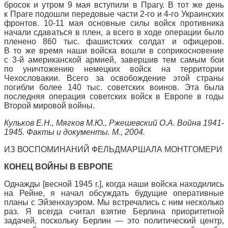
бросок и утром 9 мая вступили в Прагу. В тот же день
к Праге подошли передовые части 2-го и 4-го Украинских
фронтов. 10-11 мая основные силы войск противника
начали сдаваться в плен, а всего в ходе операции было
пленено 860 тыс. фашистских солдат и офицеров.
В то же время наши войска вошли в соприкосновение
с 3-й американской армией, завершив тем самым бои
по уничтожению немецких войск на территории
Чехословакии. Всего за освобождение этой страны
погибли более 140 тыс. советских воинов. Эта была
последняя операция советских войск в Европе в годы
Второй мировой войны.
Кульков Е.Н., Мягков М.Ю., Ржешевский О.А. Война 1941-
1945. Факты и документы. М., 2004.
ИЗ ВОСПОМИНАНИЙ ФЕЛЬДМАРШАЛА МОНТГОМЕРИ
КОНЕЦ ВОЙНЫ В ЕВРОПЕ
Однажды [весной 1945 г.], когда наши войска находились
на Рейне, я начал обсуждать будущие оперативные
планы с Эйзенхауэром. Мы встречались с ним несколько
раз. Я всегда считал взятие Берлина приоритетной
задачей, поскольку Берлин — это политический центр,