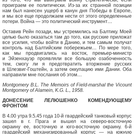
проиграем ее политически. Из-за их странной позиции
нам был нанесен ущерб в канун дня Победы в Европе,
и мы все еще продолжаем нести от этого определенные
потери. Война — это политический инструмент…
Оставив Рейн позади, мы устремились на Балтику. Моей
целью было оказаться там до того, как русские приложат
все усилия, чтобы войти в Данию, и тем самым получат
контроль над Балтийским побережьем… По мере того,
как мы продвигались на восток, премьер-министр
и Эйзенхауэр проявляли все большую озабоченность
тем, смогу ли я предотвратить вторжение русских
в Шлезвиг-Гоштейн, а затем оккупацию ими Дании. Оба
направили мне послания об этом…
Montgomery
B.L. The Memoirs of Field-marshal the Vicount
Montgomery of Alamein, K.G. L., 1958.
ДОНЕСЕНИЕ ЛЕЛЮШЕНКО КОМЕНДУЮЩЕМУ
ФРОНТОМ
В 4.00 утра 9.5.45 года 10-й гвардейский танковый корпус
зашел в г. Прага и вышел на северо-восточную
окраину ее, восточную и юго-восточную окраину. 6-й
гвардейский механизированный корпус — на южную