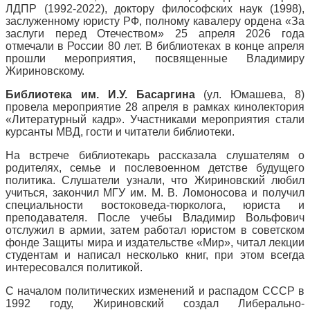
ЛДПР (1992-2022), доктору философских наук (1998),
заслуженному юристу РФ, полному кавалеру ордена «За
заслуги перед Отечеством» 25 апреля 2026 года
отмечали в России 80 лет. В библиотеках в конце апреля
прошли мероприятия, посвященные Владимиру
Жириновскому.
Библиотека им. И.У. Басаргина
(ул. Юмашева, 8)
провела мероприятие 28 апреля в рамках кинолектория
«Литературный кадр». Участниками мероприятия стали
курсанты МВД, гости и читатели библиотеки.
На встрече библиотекарь рассказала слушателям о
родителях, семье и послевоенном детстве будущего
политика. Слушатели узнали, что Жириновский любил
учиться, закончил МГУ им. М. В. Ломоносова и получил
специальности востоковеда-тюрколога, юриста и
преподавателя. После учебы Владимир Вольфович
отслужил в армии, затем работал юристом в советском
фонде Защиты мира и издательстве «Мир», читал лекции
студентам и написал несколько книг, при этом всегда
интересовался политикой.
С началом политических изменений и распадом СССР в
1992 году, Жириновский создал Либерально-