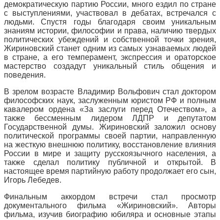
демократическую партию России, много ездил по стране
с выступлениями, участвовал в дебатах, встречался с
людьми. Спустя годы благодаря своим уникальным
знаниям истории, философии и права, наличию твердых
политических убеждений и собственной точки зрения,
Жириновский станет одним из самых узнаваемых людей
в стране, а его темперамент, экспрессия и ораторское
мастерство создадут уникальный стиль общения и
поведения.
В зрелом возрасте Владимир Вольфович стал доктором
философских наук, заслуженным юристом РФ и полным
кавалером ордена «За заслуги перед Отечеством», а
также бессменным лидером ЛДПР и депутатом
Государственной думы. Жириновский заложил основу
политической программы своей партии, направленную
на жесткую внешнюю политику, восстановление влияния
России в мире и защиту русскоязычного населения, а
также сделал политику публичной и открытой. В
настоящее время партийную работу продолжает его сын,
Игорь Лебедев.
Финальным аккордом встречи стал просмотр
документального фильма «Жириновский». Авторы
фильма, изучив биографию юбиляра и основные этапы