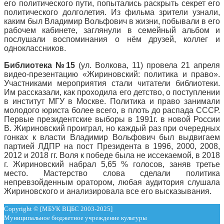
его политического пути, попытались раскрыть секрет его
политического долголетия. Из фильма зрители узнали,
каким был Владимир Вольфович в жизни, побывали в его
рабочем кабинете, заглянули в семейный альбом и
послушали воспоминания о нём друзей, коллег и
одноклассников.
Библиотека №15
(ул. Волкова, 11) провела 21 апреля
видео-презентацию «Жириновский: политика и право».
Участниками мероприятия стали читатели библиотеки.
Им рассказали, как проходила его детство, о поступлении
в институт МГУ в Москве. Политика и право занимали
молодого юриста более всего, в плоть до распада СССР.
Первые президентские выборы в 1991г. в новой России
В. Жириновский проиграл, но каждый раз при очередных
гонках к власти Владимир Вольфович был выдвигаем
партией ЛДПР на пост Президента в 1996, 2000, 2008,
2012 и 2018 гг. Воля к победе была не иссекаемой, в 2018
г. Жириновский набрал 5,65 % голосов, заняв третье
место. Мастерство слова сделали политика
непревзойденным оратором, любая аудитория слушала
Жириновского и анализировала все его высказывания.
Copyright © [МБУК ВЦБС 2003-2025]
Муниципальное бюджетное учреждение культуры