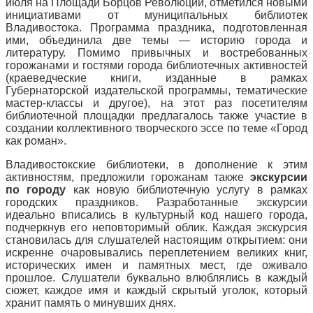
июля на Площади Борцов Революции, отметился новыми
инициативами от муниципальных библиотек
Владивостока. Программа праздника, подготовленная
ими, объединила две темы — историю города и
литературу. Помимо привычных и востребованных
горожанами и гостями города библиотечных активностей
(краеведческие книги, изданные в рамках
Губернаторской издательской программы, тематические
мастер-классы и другое), на этот раз посетителям
библиотечной площадки предлагалось также участие в
создании коллективного творческого эссе по теме «Город
как роман».
Владивостокские библиотеки, в дополнение к этим
активностям, предложили горожанам также
экскурсии
по городу
как новую библиотечную услугу в рамках
городских праздников. Разработанные экскурсии
идеально вписались в культурный код нашего города,
подчеркнув его неповторимый облик. Каждая экскурсия
становилась для слушателей настоящим открытием: они
искренне очаровывались переплетением великих книг,
исторических имен и памятных мест, где оживало
прошлое. Слушатели буквально влюблялись в каждый
сюжет, каждое имя и каждый скрытый уголок, который
хранит память о минувших днях.