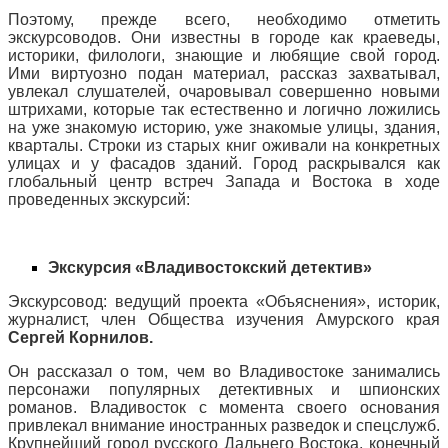
Поэтому, прежде всего, необходимо отметить
экскурсоводов. Они известны в городе как краеведы,
историки, филологи, знающие и любящие свой город.
Ими виртуозно подан материал, рассказ захватывал,
увлекал слушателей, очаровывал совершенно новыми
штрихами, которые так естественно и логично ложились
на уже знакомую историю, уже знакомые улицы, здания,
кварталы. Строки из старых книг оживали на конкретных
улицах и у фасадов зданий. Город раскрывался как
глобальный центр встреч Запада и Востока в ходе
проведенных экскурсий:
Экскурсия «Владивостокский детектив»
Экскурсовод: ведущий проекта «Объяснения», историк,
журналист, член Общества изучения Амурского края
Сергей Корнилов.
Он рассказал о том, чем во Владивостоке занимались
персонажи популярных детективных и шпионских
романов. Владивосток с момента своего основания
привлекал внимание иностранных разведок и спецслужб.
Крупнейший город русского Дальнего Востока, конечный