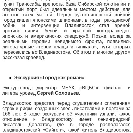
пункт Транссиба, крепость, база Сибирской флотилии и
открытый порт был идеальным местом действия для
агентов всех мастей. Перед русско-японской войной
город кишел японскими шпионами, в годы гражданской
войны и интервенции Владивосток стал ареной
противостояния белой и красной контрразведок,
японских и американских спецслужб. Позже, вслед за
реальными героями невидимого фронта, появились
литературные «герои плаща и кинжала», пути которых
пересеклись во Владивостоке. Об этом и многом другом
рассказал краевед.
Экскурсия «Город как роман»
Экскурсовод: директор МБУК «ВЦБС», филолог и
литературовед
Сергей Соловьев.
Владивосток предстал перед слушателями сплетением
строк и рифм, созданных здесь писателями и поэтами за
166 лет. В ходе экскурсии её участники узнали, какое
отношение к Владивостоку имеет ленинградский
писатель Довлатов, где в городе располагался
владивостокский «Сайгон», какой житель Владивостока