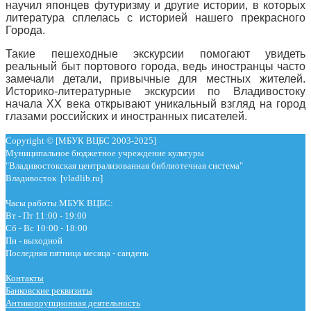
научил японцев футуризму и другие истории, в которых
литература сплелась с историей нашего прекрасного
Города.
Такие пешеходные экскурсии помогают увидеть
реальный быт портового города, ведь иностранцы часто
замечали детали, привычные для местных жителей.
Историко-литературные экскурсии по Владивостоку
начала XX века открывают уникальный взгляд на город
глазами российских и иностранных писателей.
Copyright © [МБУК ВЦБС 2003-2025]
Муниципальное бюджетное учреждение культуры
"Владивостокская централизованная библиотечная система"
Владивосток [vladlib.ru]
Часы работы МБУК ВЦБС:
Вт - Пт 11:00 - 19:00
Сб - Вс 10:00 - 18:00
Пн - выходной
Последняя пятница месяца - сандень
Контакты
Банковские реквизиты
Антикоррупционная деятельность