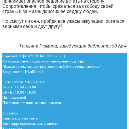
принимает опасное решение встать на сторону
Сопротивления, чтобы сражаться за свободу своей
страны и за жизнь дорогих ее сердцу людей.
Но смогут ли они, пройдя все ужасы оккупации, остаться
верными себе и друг другу?
Татьяна Рюмина, заведующая библиотекой № 4
Copyright © [МБУК ВЦБС 2003-2025]
Муниципальное бюджетное учреждение культуры
"Владивостокская централизованная библиотечная система"
Владивосток [vladlib.ru]
Часы работы МБУК ВЦБС:
Вт - Пт 11:00 - 19:00
Сб - Вс 10:00 - 18:00
Пн - выходной
Последняя пятница месяца - сандень
Контакты
Банковские реквизиты
Антикоррупционная деятельность
Карта сайта