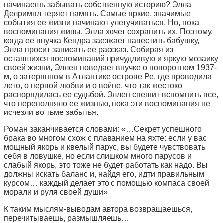
начинаешь забывать собственную историю? Элла
Делримпл теряет память. Самые яркие, значимые
события ее жизни начинают улетучиваться. Но, пока
воспоминания живы, Элла хочет сохранить их. Поэтому,
когда ее внучка Кендра заезжает навестить бабушку,
Элла просит записать ее рассказ. Собирая из
оставшихся воспоминаний причудливую и яркую мозаику
своей жизни, Эллен поведает внучке о поворотном 1937-
м, о затерянном в Атлантике острове Ре, где проводила
лето, о первой любви и о войне, что так жестоко
распорядилась ее судьбой. Эллен спешит вспомнить все,
что переполняло ее жизнью, пока эти воспоминания не
исчезли во тьме забытья.
Роман заканчивается словами: «…Секрет успешного
брака во многом схож с плаванием на яхте: если у вас
мощный якорь и квелый парус, вы будете чувствовать
себя в ловушке, но если слишком много парусов и
слабый якорь, это тоже не будет работать как надо. Вы
должны искать баланс и, найдя его, идти правильным
курсом… каждый делает это с помощью компаса своей
морали и руля своей души»
К таким мыслям-выводам автора возвращаешься,
перечитываешь, размышляешь…