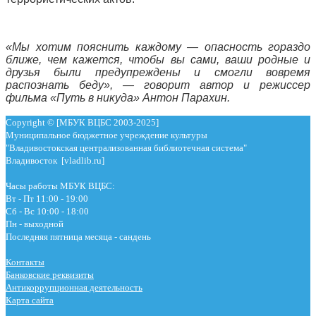
«Мы хотим пояснить каждому — опасность гораздо
ближе, чем кажется, чтобы вы сами, ваши родные и
друзья были предупреждены и смогли вовремя
распознать беду», — говорит автор и режиссер
фильма «Путь в никуда» Антон Парахин.
Copyright © [МБУК ВЦБС 2003-2025]
Муниципальное бюджетное учреждение культуры
"Владивостокская централизованная библиотечная система"
Владивосток [vladlib.ru]
Часы работы МБУК ВЦБС:
Вт - Пт 11:00 - 19:00
Сб - Вс 10:00 - 18:00
Пн - выходной
Последняя пятница месяца - сандень
Контакты
Банковские реквизиты
Антикоррупционная деятельность
Карта сайта