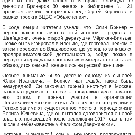
один из них даже вошел в историю Голливуда. О
династии Бринеров 30 января в библиотеке № 21
прочитал лекцию историк-краевед Сергей Корнилов, в
рамках проекта ВЦБС «Объяснения».
В ходе лекции читатели узнали, что Юлий Бринер –
первое ключевое лицо в этой истории – родился в
Швейцарии, очень старой деревушке Мёрикен-Вильдег.
Позже он эмигрировал в Японию, где торговал шелком, а
затем переехал во Владивосток, где успешно занимался
предпринимательской деятельностью, войдя позже в
первую пятерку дальневосточных коммерсантов, а также
обзаводится семьей, женившись на русской женщине.
Особое внимание было уделено одному из сыновей
Юлия Ивановича – Борису, чья судьба также была
незаурядной. Он закончил горный институт в Москве,
развивал рудники в Тетюхе – продолжил дело, начатое
его отцом, и принял участии в организации
Политехнического института. Интересно то, что рудники в
Тетюхе занимают существенное место в периоде жизни
Бориса Юльевича, где он пытался договориться с новой
властью, пришедшей после революции 1917 года, в том
числе и небезызвестным Феликсом Дзержинским.
История знаменитой семьи Бринеров продолжилась