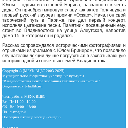
Юлом – одним из сыновей Бориса, названного в честь
деда. Он приобрел мировую славу, как актер Голливуда и
первый русский лауреат премии «Оскар». Начал он свой
творческий путь в Париже, где дал первый концерт,
исполняя цыганские песни. Памятник, посвященный ему,
стоит во Владивостоке на улице Алеутская, напротив
дома 15, в котором он и родился.
Рассказ сопровождался историческими фотографиями и
отрывками из фильмов с Юлом Бринером, что позволило
слушателям лекции лучше погрузиться в захватывающую
историю одной из почетных семей Владивостока.
Copyright © [МБУК ВЦБС 2003-2025]
Муниципальное бюджетное учреждение культуры
"Владивостокская централизованная библиотечная система"
Владивосток [vladlib.ru]
Часы работы МБУК ВЦБС:
Вт - Пт 11:00 - 19:00
Сб - Вс 10:00 - 18:00
Пн - выходной
Последняя пятница месяца - сандень
Контакты