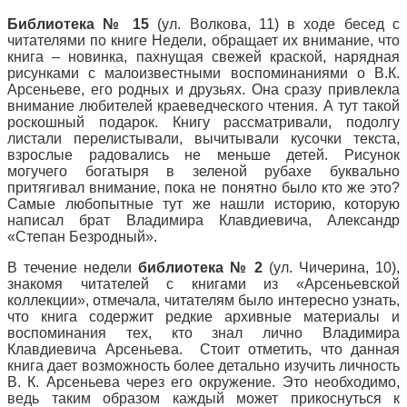
Библиотека № 15
(ул. Волкова, 11) в ходе бесед с
читателями по книге Недели, обращает их внимание, что
книга – новинка, пахнущая свежей краской, нарядная
рисунками с малоизвестными воспоминаниями о В.К.
Арсеньеве, его родных и друзьях. Она сразу привлекла
внимание любителей краеведческого чтения. А тут такой
роскошный подарок. Книгу рассматривали, подолгу
листали перелистывали, вычитывали кусочки текста,
взрослые радовались не меньше детей. Рисунок
могучего богатыря в зеленой рубахе буквально
притягивал внимание, пока не понятно было кто же это?
Самые любопытные тут же нашли историю, которую
написал брат Владимира Клавдиевича, Александр
«Степан Безродный».
В течение недели
библиотека № 2
(ул. Чичерина, 10),
знакомя читателей с книгами из «Арсеньевской
коллекции», отмечала, читателям было интересно узнать,
что книга содержит редкие архивные материалы и
воспоминания тех, кто знал лично Владимира
Клавдиевича Арсеньева. Стоит отметить, что данная
книга дает возможность более детально изучить личность
В. К. Арсеньева через его окружение. Это необходимо,
ведь таким образом каждый может прикоснуться к