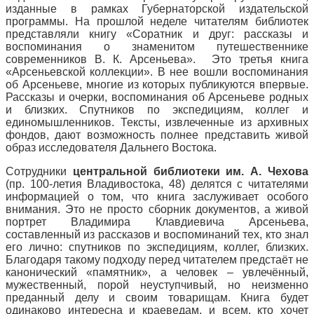
изданные в рамках Губернаторской издательской
программы. На прошлой неделе читателям библиотек
представляли книгу «Соратник и друг: рассказы и
воспоминания о знаменитом путешественнике
современников В. К. Арсеньева». Это третья книга
«Арсеньевской коллекции». В нее вошли воспоминания
об Арсеньеве, многие из которых публикуются впервые.
Рассказы и очерки, воспоминания об Арсеньеве родных
и близких. Спутников по экспедициям, коллег и
единомышленников. Тексты, извлеченные из архивных
фондов, дают возможность полнее представить живой
образ исследователя Дальнего Востока.
Сотрудники
центральной библиотеки им. А. Чехова
(пр. 100-летия Владивостока, 48) делятся с читателями
информацией о том, что книга заслуживает особого
внимания. Это не просто сборник документов, а живой
портрет Владимира Клавдиевича Арсеньева,
составленный из рассказов и воспоминаний тех, кто знал
его лично: спутников по экспедициям, коллег, близких.
Благодаря такому подходу перед читателем предстаёт не
канонический «памятник», а человек – увлечённый,
мужественный, порой неуступчивый, но неизменно
преданный делу и своим товарищам. Книга будет
одинаково интересна и краеведам, и всем, кто хочет