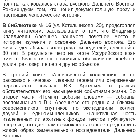
понять, как ковалась слава русского Дальнего Востока.
Рекомендуем тем, кто ценит документальную прозу и
настоящие человеческие истории.
В библиотеке № 16
(ул. Котельникова, 20), представляя
книгу читателям, рассказывали о том, что Владимир
Клавдиевич Арсеньев занимает почетное место в
истории изучения и освоения Дальнего востока. Его
жизнь здесь была своего рода экспедицией, длившейся
30 лет. В результате чего на карте Уссурийского края
вместо белых пятен появились обозначения хребтов,
долин, рек, озер, пещер и других объектов.
В третьей книге «Арсеньевской коллекции», в её
рассказах и очерках главным героем или стержневым
персонажем показан В.К. Арсеньев в разных
обстоятельствах его насыщенной событиями жизни. Во
второй части «Помнят добрым словом» — собраны
воспоминания о В.К. Арсеньеве его родных и близких,
современников, спутников по экспедициям, коллег,
друзей и единомышленников. Значительная часть
извлеченных из архивных фондов текстов публикуется
впервые, что дает нам возможность полнее представить
живой образ замечательного исследователя Дальнего
Востока.