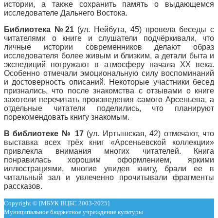
истории, а также сохранить память о выдающемся
исследователе Дальнего Востока.
Библиотека №21
(ул. Нейбута, 45) провела беседы с
читателями о книге и слушатели подчёркивали, что
личные истории современников делают образ
исследователя более живым и близким, а детали быта и
экспедиций погружают в атмосферу начала XX века.
Особенно отмечали эмоциональную силу воспоминаний
и достоверность описаний. Некоторые участники бесед
признались, что после знакомства с отзывами о книге
захотели перечитать произведения самого Арсеньева, а
отдельные читатели поделились, что планируют
порекомендовать книгу знакомым.
В библиотеке № 17
(ул. Иртышская, 42) отмечают, что
выставка всех трёх книг «Арсеньевской коллекции»
привлекла внимания многих читателей. Книга
понравилась хорошим оформлением, яркими
иллюстрациями, многие увидев книгу, брали ее в
читальный зал и увлеченно прочитывали фрагменты
рассказов.
Copyright © [МБУК ВЦБС 2003-2025]
Муниципальное бюджетное учреждение культуры