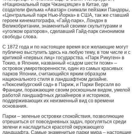
«Национальный парк Чжанцзяцзe» в Китае, где
создатели фильма «Аватар» снимали пейзажи Пандоры,
«Центральный парк Нью-Йорка» в США, так же ставший
героем кинематографа, «Гайд-парк», Лондон в
Великобритании, знаменитый своими скульптурами и
«уголком ораторов», сделавший Гайд-парк синонимом
свободы слова.
С 1872 года и по настоящее время все желающие могут
публично выступить здесь на любую тему, в том числе и с
критикой «первых лиц» государства. «Парк Рикуген» в
Токио, в Японии, названный «садом шести поэм» –
островок умиротворенности, один из самых красивых
парков Японии, считающийся ярким образцом
национального стиля в ландшафтном дизайне.
«Люксембургский сад» в Париж, и Парки Версаля во
Франции, поражающие своим роскошным видом, умелой
работой ландшафтных дизайнеров и историков,
поддерживающих их неизменный вид со времени
основания.
Парки – зеленые островки спокойствия, позволяющие
отрешиться от повседневных задач, прогуляться среди
зелени и насладиться красотой окружающего
ландшафта. Самые знаменитые парки мира – настоящие