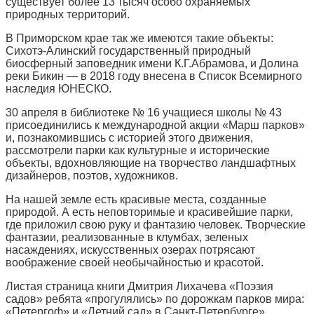
существует более 13 тысяч особо охраняемых
природных территорий.
В Приморском крае так же имеются такие объекты:
Сихотэ-Алинский государственный природный
биосферный заповедник имени К.Г.Абрамова, и Долина
реки Бикин — в 2018 году внесена в Список Всемирного
наследия ЮНЕСКО.
30 апреля в библиотеке № 16 учащиеся школы № 43
присоединились к международной акции «Марш парков»
и, познакомившись с историей этого движения,
рассмотрели парки как культурные и исторические
объекты, вдохновляющие на творчество ландшафтных
дизайнеров, поэтов, художников.
На нашей земле есть красивые места, созданные
природой. А есть неповторимые и красивейшие парки,
где приложил свою руку и фантазию человек. Творческие
фантазии, реализованные в клумбах, зеленых
насаждениях, искусственных озерах потрясают
воображение своей необычайностью и красотой.
Листая страница книги Дмитрия Лихачева «Поэзия
садов» ребята «прогулялись» по дорожкам парков мира:
«Петергоф» и «Летний сад» в Санкт-Петербурге»,