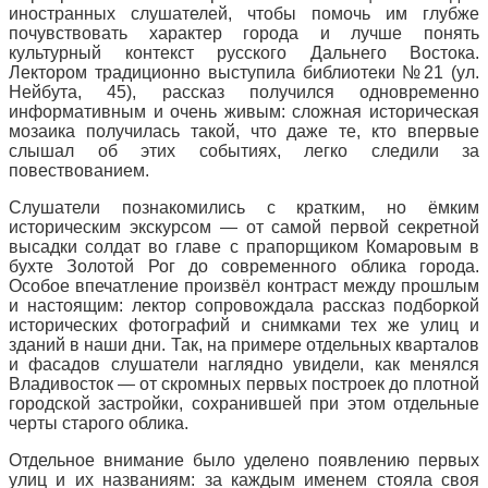
иностранных слушателей, чтобы помочь им глубже
почувствовать характер города и лучше понять
культурный контекст русского Дальнего Востока.
Лектором традиционно выступила библиотеки №21 (ул.
Нейбута, 45), рассказ получился одновременно
информативным и очень живым: сложная историческая
мозаика получилась такой, что даже те, кто впервые
слышал об этих событиях, легко следили за
повествованием.
Слушатели познакомились с кратким, но ёмким
историческим экскурсом — от самой первой секретной
высадки солдат во главе с прапорщиком Комаровым в
бухте Золотой Рог до современного облика города.
Особое впечатление произвёл контраст между прошлым
и настоящим: лектор сопровождала рассказ подборкой
исторических фотографий и снимками тех же улиц и
зданий в наши дни. Так, на примере отдельных кварталов
и фасадов слушатели наглядно увидели, как менялся
Владивосток — от скромных первых построек до плотной
городской застройки, сохранившей при этом отдельные
черты старого облика.
Отдельное внимание было уделено появлению первых
улиц и их названиям: за каждым именем стояла своя