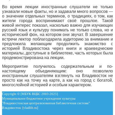
Во время лекции иностранные слушатели не только
узнавали новые факты, но и задавали много вопросов —
о значении отдельных терминов, о традициях, о том, как
жители города воспринимают своё прошлое. Такой
живой интерес показал, насколько важно для изучающих
русский язык и культуру понимать не только слова, но и
исторический фон, на котором они звучат. В завершение
встречи лектор поблагодарила аудиторию за внимание и
предложила желающим продолжить знакомство с
историей Владивостока через книги и краеведческие
материалы, доступные в библиотеке, часть которых была
продемонстрирована на лекции.
Мероприятие получилось содержательным и по-
настоящему объединяющим: оно позволило
иностранным слушателям взглянуть на Владивосток не
просто как на точку на карте, а как на город с богатой,
многослойной историей и особым характером.
Copyright © [МБУК ВЦБС 2003-2025]
Муниципальное бюджетное учреждение культуры
"Владивостокская централизованная библиотечная система"
Владивосток [vladlib.ru]