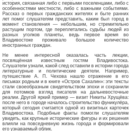
история, связанная либо с первыми поселенцами, либо с
особенностями местности, либо с важными событиями.
Рассказ о первых гражданских жителях и быте ранних
лет помог слушателям представить, каким был город в
момент становления — небольшим, но стремительно
растущим портом, где переплетались судьбы людей из
разных уголков планеты, ведь первое время во
Владивостоке проживало большое количество
иностранных граждан.
Не менее интересной оказалась часть лекции,
посвящённая известным гостям Владивостока.
Слушатели узнали, какой след оставили в истории города
литературные и политические деятели. Например,
путешествие А. П. Чехова нашло отражение в его
письмах родным и в книге «Остров Сахалин»: эти тексты
стали своеобразным свидетельством эпохи и сохранили
для потомков взгляд писателя на дальневосточные
реалии. Другой яркий пример — визит Никиты Хрущёва:
после него в городе началось строительство фуникулёра,
который сегодня считается одной из визитных карточек
Владивостока. Подобные факты помогли слушателям
увидеть, как крупные исторические фигуры и их решения
влияли на повседневную жизнь города и формировали
его узнаваемый облик.