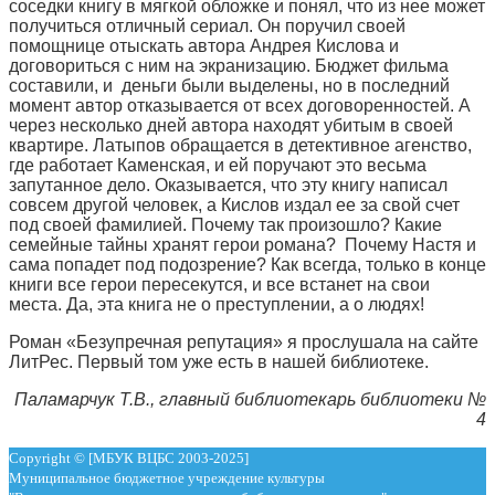
соседки книгу в мягкой обложке и понял, что из нее может
получиться отличный сериал. Он поручил своей
помощнице отыскать автора Андрея Кислова и
договориться с ним на экранизацию. Бюджет фильма
составили, и деньги были выделены, но в последний
момент автор отказывается от всех договоренностей. А
через несколько дней автора находят убитым в своей
квартире. Латыпов обращается в детективное агенство,
где работает Каменская, и ей поручают это весьма
запутанное дело. Оказывается, что эту книгу написал
совсем другой человек, а Кислов издал ее за свой счет
под своей фамилией. Почему так произошло? Какие
семейные тайны хранят герои романа? Почему Настя и
сама попадет под подозрение? Как всегда, только в конце
книги все герои пересекутся, и все встанет на свои
места. Да, эта книга не о преступлении, а о людях!
Роман «Безупречная репутация» я прослушала на сайте
ЛитРес. Первый том уже есть в нашей библиотеке.
Паламарчук Т.В., главный библиотекарь библиотеки №
4
Copyright © [МБУК ВЦБС 2003-2025]
Муниципальное бюджетное учреждение культуры