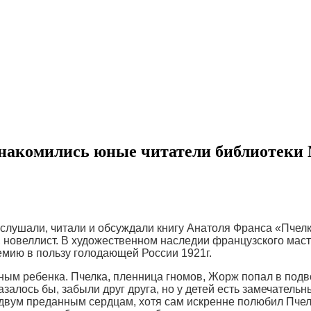
знакомились юные читатели библиотеки 
слушали, читали и обсуждали книгу Анатоля Франса «Пчелк
, новеллист. В художественном наследии французского мас
емию в пользу голодающей России 1921г.
ным ребенка. Пчелка, пленница гномов, Жорж попал в подв
залось бы, забыли друг друга, но у детей есть замечательн
двум преданным сердцам, хотя сам искренне полюбил Пчелку