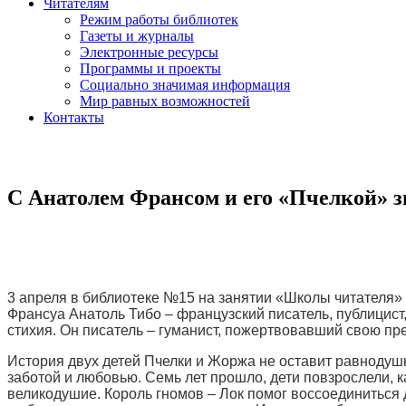
Читателям
Режим работы библиотек
Газеты и журналы
Электронные ресурсы
Программы и проекты
Социально значимая информация
Мир равных возможностей
Контакты
С Анатолем Франсом и его «Пчелкой» 
3 апреля в библиотеке №15 на занятии «Школы читателя» 
Франсуа Анатоль Тибо – французский писатель, публицист
стихия. Он писатель – гуманист, пожертвовавший свою пр
История двух детей Пчелки и Жоржа не оставит равнодуш
заботой и любовью. Семь лет прошло, дети повзрослели, ка
великодушие. Король гномов – Лок помог воссоединиться 