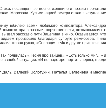
Стихи, посвященные весне, женщине и поэзии прочитали
колая Морозова. Кульминацией вечера стало выступление
етниму юбилею всеми любимого композитора Александра
й композитора в разные творческие вехи, познакомились с
вызвал рассказ о пути Зацепина в кино. Оказывается, что
Гайдаем произошло благодаря супруге режиссёра, Нине
риллиантовая рука», «Операция «Ы» и другие приключения
Так появилась «Песня про зайцев», «Есть только миг…» и
е в любой ситуации: «И не надо зря портить нервы, вроде
г Даль, Валерий Золотухин, Наталья Селезнёва и многие