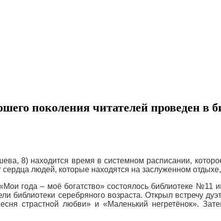
шего поколения читателей проведен в би
шева, 8) находится время в системном расписании, которо
т сердца людей, которые находятся на заслуженном отдыхе,
Мои года – моё богатство» состоялось библиотеке №11 им
ли библиотеки серебряного возраста. Открыл встречу дуэ
сня страстной любви» и «Маленький негретёнок». Зат