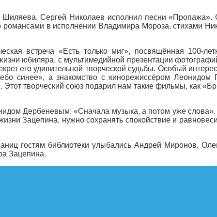
 Шиляева. Сергей Николаев исполнил песни «Пропажа». 
 романсами в исполнении Владимира Мороза, стихами Ни
ическая встреча «Есть только миг», посвящённая 100-л
 жизни юбиляра, с мультимедийной презентации фотографи
рет его удивительной творческой судьбы. Особый интерес 
ебо синее», а знакомство с кинорежиссёром Леонидом 
. Этот творческий союз подарил нам такие фильмы, как «Б
нидом Дербеневым: «Сначала музыка, а потом уже слова». 
 жизни Зацепина, нужно сохранять спокойствие и равновеси
раниц гостям библиотеки улыбались Андрей Миронов, Оле
ра Зацепина.