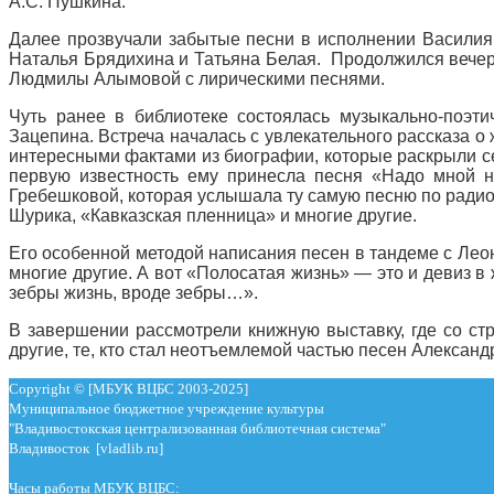
А.С. Пушкина.
Далее прозвучали забытые песни в исполнении Василия
Наталья Брядихина и Татьяна Белая. Продолжился вечер
Людмилы Алымовой с лирическими песнями.
Чуть ранее в библиотеке состоялась музыкально-поэт
Зацепина. Встреча началась с увлекательного рассказа о
интересными фактами из биографии, которые раскрыли сек
первую известность ему принесла песня «Надо мной н
Гребешковой, которая услышала ту самую песню по радио
Шурика, «Кавказская пленница» и многие другие.
Его особенной методой написания песен в тандеме с Лео
многие другие. А вот «Полосатая жизнь» — это и девиз в
зебры жизнь, вроде зебры…».
В завершении рассмотрели книжную выставку, где со ст
другие, те, кто стал неотъемлемой частью песен Александ
Copyright © [МБУК ВЦБС 2003-2025]
Муниципальное бюджетное учреждение культуры
"Владивостокская централизованная библиотечная система"
Владивосток [vladlib.ru]
Часы работы МБУК ВЦБС: