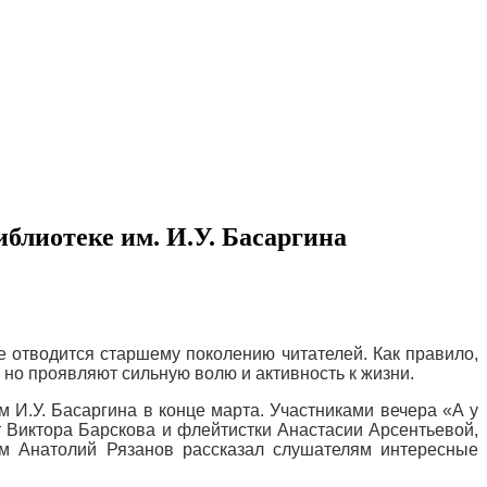
блиотеке им. И.У. Басаргина
е отводится старшему поколению читателей. Как правило,
 но проявляют сильную волю и активность к жизни.
 И.У. Басаргина в конце марта. Участниками вечера «А у
т Виктора Барскова и флейтистки Анастасии Арсентьевой,
ем Анатолий Рязанов рассказал слушателям интересные