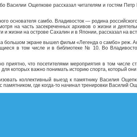
бо Василии Ощепкове рассказал читателям и гостям Петр 
го основателя самбо. Владивосток — родина российского
тря на часть засекреченных архивов о жизни и деятель
ти и жизни на острове Сахалин и в Японии, рассказал на вс
 на большом экране вышел фильм «Легенда о самбо» реж. А
ящиеся в том числе и в библиотеке № 10. Во Владивост
но приятно, что посетителями мероприятия в том числ
, для которых важно понимать историю спорта, который они
изовать коллективный выезд к памятнику Василия Ощепк
с памятником, где когда-то начинал тренировки Василий Ощ