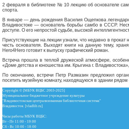
2 февраля в библиотеке № 10 лекцию об основателе сам
спорта.
В январе — день рождения Василия Ощепкова легендарно
Владивостоке — основатель борьбы самбо в СССР. Несмо
доступе. О его непростой судьбе, высокой интеллигентнос
Присутствующие на лекции узнали, что недавно в прокат
честь основателя. Выходят книги на данную тему, хран
Hero4Hero готовит к выпуску графический роман.
Встреча прошла в теплой дружеской атмосфере, особен
«Доме детства и юношества им. Крыгина г. Владивостока»
По окончанию, встречи Петр Размазин предложил орган
посетить музейную комнату, находящуюся в здании рядом 
Copyright © [МБУК ВЦБС 2003-2025]
Муниципальное бюджетное учреждение культуры
"Владивостокская централизованная библиотечная система"
Владивосток [vladlib.ru]
Часы работы МБУК ВЦБС:
Вт - Пт 11:00 - 19:00
Сб - Вс 10:00 - 18:00