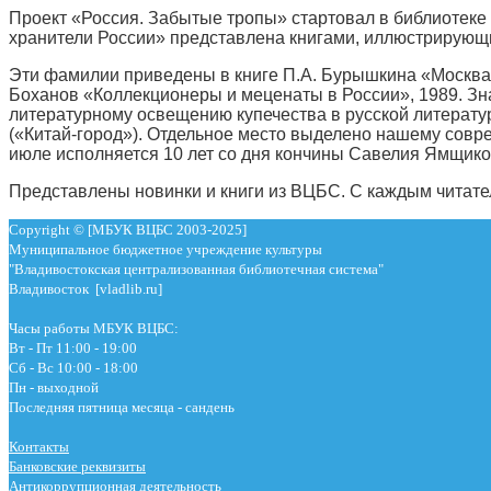
Проект «Россия. Забытые тропы» стартовал в библиотеке 
хранители России» представлена книгами, иллюстрирующим
Эти фамилии приведены в книге П.А. Бурышкина «Москва к
Боханов «Коллекционеры и меценаты в России», 1989. Зн
литературному освещению купечества в русской литератур
(«Китай-город»). Отдельное место выделено нашему совре
июле исполняется 10 лет со дня кончины Савелия Ямщико
Представлены новинки и книги из ВЦБС. С каждым читате
Copyright © [МБУК ВЦБС 2003-2025]
Муниципальное бюджетное учреждение культуры
"Владивостокская централизованная библиотечная система"
Владивосток [vladlib.ru]
Часы работы МБУК ВЦБС:
Вт - Пт 11:00 - 19:00
Сб - Вс 10:00 - 18:00
Пн - выходной
Последняя пятница месяца - сандень
Контакты
Банковские реквизиты
Антикоррупционная деятельность