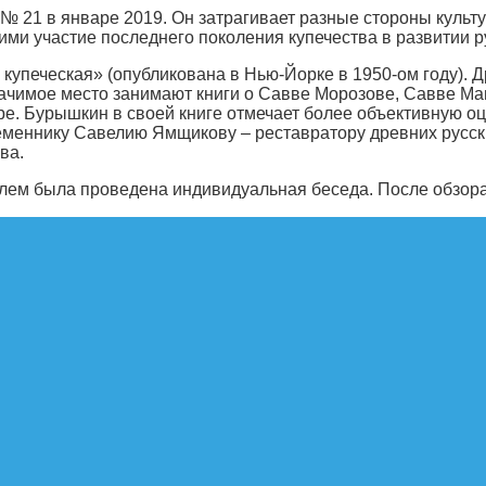
№ 21 в январе 2019. Он затрагивает разные стороны культ
и участие последнего поколения купечества в развитии ру
упеческая» (опубликована в Нью-Йорке в 1950-ом году). Д
ачимое место занимают книги о Савве Морозове, Савве Ма
е. Бурышкин в своей книге отмечает более объективную оц
меннику Савелию Ямщикову – реставратору древних русских
ва.
лем была проведена индивидуальная беседа. После обзора