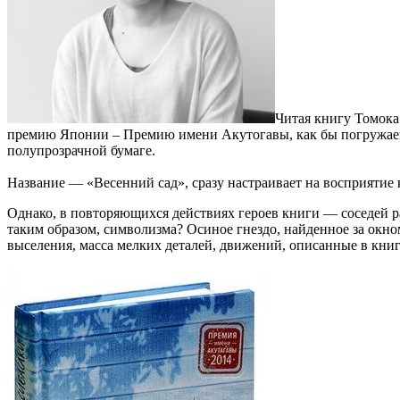
Читая книгу Томока
премию Японии – Премию имени Акутогавы, как бы погружаешь
полупрозрачной бумаге.
Название — «Весенний сад», сразу настраивает на восприятие 
Однако, в повторяющихся действиях героев книги — соседей ра
таким образом, символизма? Осиное гнездо, найденное за окном
выселения, масса мелких деталей, движений, описанные в кни