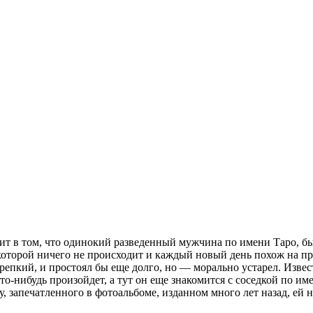
оит в том, что одинокий разведенный мужчина по имени Таро, 
торой ничего не происходит и каждый новый день похож на пре
 крепкий, и простоял бы еще долго, но — морально устарел. Изв
то-нибудь произойдет, а тут он еще знакомится с соседкой по и
, запечатленного в фотоальбоме, изданном много лет назад, ей н