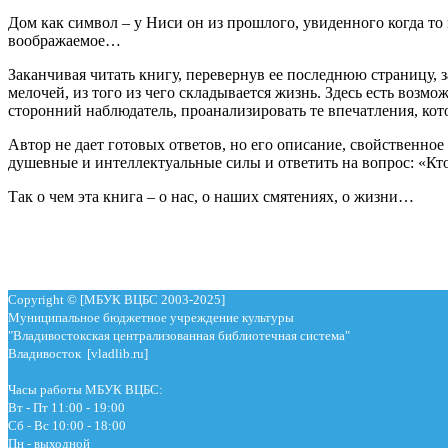
Дом как символ – у Ниси он из прошлого, увиденного когда то
воображаемое…
Заканчивая читать книгу, перевернув ее последнюю страницу, з
мелочей, из того из чего складывается жизнь. Здесь есть возмо
сторонний наблюдатель, проанализировать те впечатления, кот
Автор не дает готовых ответов, но его описание, свойственное
душевные и интеллектуальные силы и ответить на вопрос: «Кто 
Так о чем эта книга – о нас, о наших смятениях, о жизни…
Copyright © [МБУК ВЦБС 2003-2025]
Муниципальное бюджетное учреждение культуры
"Владивостокская централизованная библиотечная система"
Владивосток [vladlib.ru]
Часы работы МБУК ВЦБС:
Вт - Пт 11:00 - 19:00
Сб - Вс 10:00 - 18:00
Пн - выходной