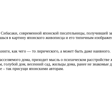
 Сибасаки, современной японской писательницы, получившей за
ся в картину японского живописца и его типичным изображени
книги, как чего — то лирического, а может быть даже наивного.
сселяемого дома, приходит мысль о психическом расстройстве жи
, голубой дом, весенний сад, жильцы дома, ранее не знакомые д
ге – так присущи японскими авторам.