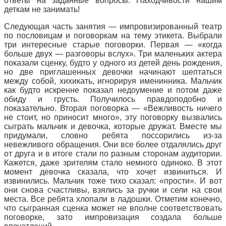
ответы на заданные вопросы. Находчивости нашим
деткам не занимать!
Следующая часть занятия — импровизированный театр
по пословицам и поговоркам на тему этикета. Выбрали
три интересные старые поговорки. Первая — «когда
больше двух — разговоры вслух». Три маленьких актера
показали сценку, будто у одного из детей день рождения,
но две приглашенных девочки начинают шептаться
между собой, хихикать, игнорируя именинника. Мальчик
как будто искренне показал недоумение и потом даже
обиду и грусть. Получилось правдоподобно и
показательно. Вторая поговорка — «Вежливость ничего
не стоит, но приносит много», эту поговорку вызвались
сыграть мальчик и девочка, которые дружат. Вместе мы
придумали, словно ребята поссорились из-за
невежливого обращения. Они все более отдалялись друг
от друга и в итоге стали по разным сторонам аудитории.
Кажется, даже зрителям стало немного одиноко. В этот
момент девочка сказала, что хочет извиниться. И
извинились. Мальчик тоже тихо сказал: «прости». И вот
они снова счастливы, взялись за ручки и сели на свои
места. Все ребята хлопали в ладошки. Отметим конечно,
что сыгранная сценка может не вполне соответствовать
поговорке, зато импровизация создала больше