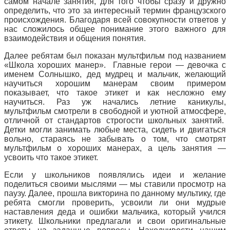
самом начале занятия, для того чтобы сразу и дружно
определить, что это за интересный термин французского
происхождения. Благодаря всей совокупности ответов у
нас сложилось общее понимание этого важного для
взаимодействия и общения понятия.
Далее ребятам был показан мультфильм под названием
«Школа хороших манер». Главные герои — девочка с
именем Солнышко, дед мудрец и мальчик, желающий
научиться хорошим манерам своим примером
показывает, что такое этикет и как несложно ему
научиться. Раз уж начались летние каникулы,
мультфильм смотрели в свободной и уютной атмосфере,
отличной от стандартов строгости школьных занятий.
Детки могли занимать любые места, сидеть и двигаться
вольно, стараясь не забывать о том, что смотрят
мультфильм о хороших манерах, а цель занятия —
усвоить что такое этикет.
Если у школьников появлялись идеи и желание
поделиться своими мыслями — мы ставили просмотр на
паузу. Далее, прошла викторина по данному мультику, где
ребята смогли проверить, усвоили ли они мудрые
наставления деда и ошибки мальчика, который учился
этикету. Школьники предлагали и свои оригинальные