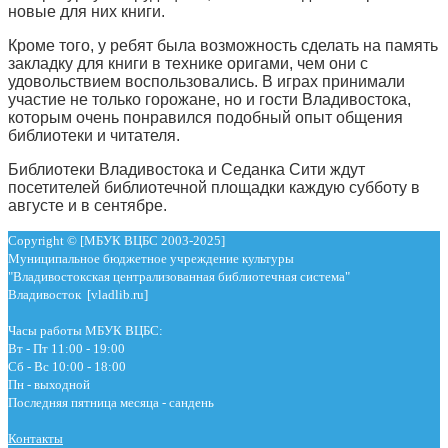
новые для них книги.
Кроме того, у ребят была возможность сделать на память
закладку для книги в технике оригами, чем они с
удовольствием воспользовались. В играх принимали
участие не только горожане, но и гости Владивостока,
которым очень понравился подобный опыт общения
библиотеки и читателя.
Библиотеки Владивостока и Седанка Сити ждут
посетителей библиотечной площадки каждую субботу в
августе и в сентябре.
Copyright © [МБУК ВЦБС 2003-2025]
Муниципальное бюджетное учреждение культуры
"Владивостокская централизованная библиотечная система"
Владивосток [vladlib.ru]
Часы работы МБУК ВЦБС:
Вт - Пт 11:00 - 19:00
Сб - Вс 10:00 - 18:00
Пн - выходной
Последняя пятница месяца - сандень
Контакты