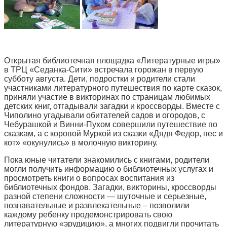
Открытая библиотечная площадка «Литературные игры»
в ТРЦ «Седанка-Сити» встречала горожан в первую
субботу августа. Дети, подростки и родители стали
участниками литературного путешествия по карте сказок,
приняли участие в викторинах по страницам любимых
детских книг, отгадывали загадки и кроссворды. Вместе с
Чиполино угадывали обитателей садов и огородов, с
Чебурашкой и Винни-Пухом совершили путешествие по
сказкам, а с коровой Муркой из сказки «Дядя Федор, пес и
кот» «окунулись» в молочную викторину.
Пока юные читатели знакомились с книгами, родители
могли получить информацию о библиотечных услугах и
просмотреть книги о вопросах воспитания из
библиотечных фондов. Загадки, викторины, кроссворды
разной степени сложности — шуточные и серьезные,
познавательные и развлекательные – позволили
каждому ребенку продемонстрировать свою
литературную «эрудицию», а многих подвигли прочитать