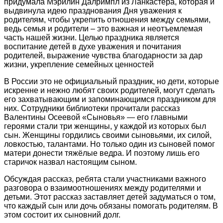
придумала Мэрилин Далримпл из Ланкастера, которая и
выдвинула идею празднования Дня уважения к
родителям, чтобы укрепить отношения между семьями,
ведь семья и родители – это важная и неотъемлемая
часть нашей жизни. Целью праздника является
воспитание детей в духе уважения и почитания
родителей, выражение чувства благодарности за дар
жизни, укрепление семейных ценностей
В России это не официальный праздник, но дети, которые
искренне и нежно любят своих родителей, могут сделать
его захватывающим и запоминающимся праздником для
них. Сотрудники библиотеки прочитали рассказ
Валентины Осеевой «Сыновья» — его главными
героями стали три женщины, у каждой из которых был
сын. Женщины гордились своими сыновьями, их силой,
ловкостью, талантами. Но только один из сыновей помог
матери донести тяжёлые ведра. И поэтому лишь его
старичок назвал настоящим сыном.
Обсуждая рассказ, ребята стали участниками важного
разговора о взаимоотношениях между родителями и
детьми. Этот рассказ заставляет детей задуматься о том,
что каждый сын или дочь обязаны помогать родителям. В
этом состоит их сыновний долг.