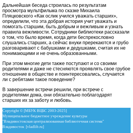
Дальнейшая беседа строилась по результатам
просмотра мультфильма по сказке Михаила
Пляцковского «Как ослик учился уважать старших»,
определили, что эта добрая история учит уважать и
помогать старшим, быть добрым и вежливым и узнать
правила вежливости. Сотрудники библиотеки рассказали
о том, что было время, когда дети беспрекословно
слушались старших, а сейчас внуки пререкаются и грубо
разговаривают с бабушками и дедушками, считая их не
понимающими и не очень образованными.
При этом многие дети также поступают и со своими
родителями и даже не стесняются проявлять свое грубое
отношение в обществе и поинтересовались, случается
ли с ребятами такое поведение?
В завершение встречи решили, при встрече с
родителями дома, они обязательно поблагодарят
старших их за заботу и любовь.
Copyright © [МБУК ВЦБС 2003-2025]
Муниципальное бюджетное учреждение культуры
"Владивостокская централизованная библиотечная система"
Владивосток [vladlib.ru]