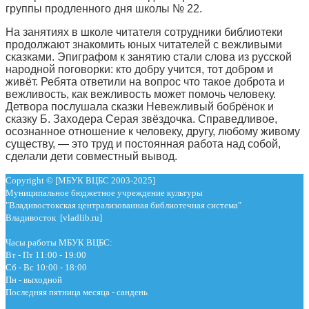
группы продленного дня школы № 22.
На занятиях в школе читателя сотрудники библиотеки
продолжают знакомить юных читателей с вежливыми
сказками. Эпиграфом к занятию стали слова из русской
народной поговорки: кто добру учится, тот добром и
живёт. Ребята ответили на вопрос что такое доброта и
вежливость, как вежливость может помочь человеку.
Детвора послушала сказки Невежливый бобрёнок и
сказку Б. Заходера Серая звёздочка. Справедливое,
осознанное отношение к человеку, другу, любому живому
существу, — это труд и постоянная работа над собой,
сделали дети совместный вывод.
Copyright © [МБУК ВЦБС 2003-2025]
Муниципальное бюджетное учреждение культуры
"Владивостокская централизованная библиотечная система"
Владивосток [vladlib.ru]
Часы работы МБУК ВЦБС:
Вт - Пт 11:00 - 19:00
Сб - Вс 10:00 - 18:00
Пн - выходной
Последняя пятница месяца - сандень