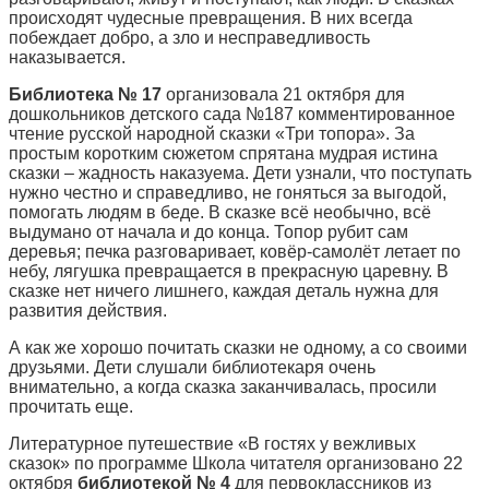
происходят чудесные превращения. В них всегда
побеждает добро, а зло и несправедливость
наказывается.
Библиотека № 17
организовала 21 октября для
дошкольников детского сада №187 комментированное
чтение русской народной сказки «Три топора». За
простым коротким сюжетом спрятана мудрая истина
сказки – жадность наказуема. Дети узнали, что поступать
нужно честно и справедливо, не гоняться за выгодой,
помогать людям в беде. В сказке всё необычно, всё
выдумано от начала и до конца. Топор рубит сам
деревья; печка разговаривает, ковёр-самолёт летает по
небу, лягушка превращается в прекрасную царевну. В
сказке нет ничего лишнего, каждая деталь нужна для
развития действия.
А как же хорошо почитать сказки не одному, а со своими
друзьями. Дети слушали библиотекаря очень
внимательно, а когда сказка заканчивалась, просили
прочитать еще.
Литературное путешествие «В гостях у вежливых
сказок» по программе Школа читателя организовано 22
октября
библиотекой № 4
для первоклассников из